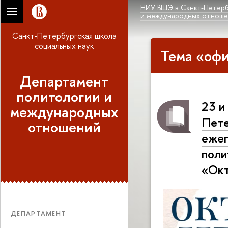
НИУ ВШЭ в Санкт-Петерб
и международных отнош
Санкт-Петербургская школа
социальных наук
Тема «оф
Департамент
политологии и
23 и
международных
Пете
отношений
ежег
поли
«Окт
ДЕПАРТАМЕНТ