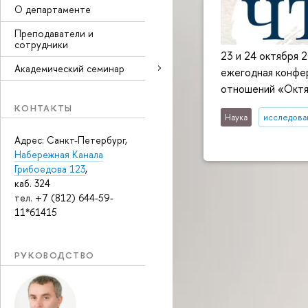
О департаменте
Преподаватели и
сотрудники
23 и 24 октября
Академический семинар
ежегодная конфе
отношений «Октя
КОНТАКТЫ
Наука
исследован
Адрес: Санкт-Петербург,
Набережная Канала
Грибоедова 123
,
каб. 324
тел. +7 (812) 644-59-
11*61415
РУКОВОДСТВО