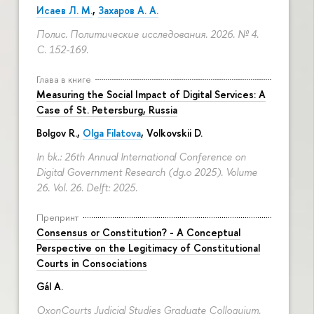
Исаев Л. М.
,
Захаров А. А.
Полис. Политические исследования. 2026. № 4.
С. 152-169.
Глава в книге
Measuring the Social Impact of Digital Services: A
Case of St. Petersburg, Russia
Bolgov R.,
Olga Filatova
, Volkovskii D.
In bk.: 26th Annual International Conference on
Digital Government Research (dg.o 2025). Volume
26. Vol. 26. Delft: 2025.
Препринт
Consensus or Constitution? - A Conceptual
Perspective on the Legitimacy of Constitutional
Courts in Consociations
Gál A.
OxonCourts Judicial Studies Graduate Colloquium.