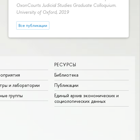
OxonCourts Judicial Studies Graduate Colloquium.
University of Oxford, 2019
Все публикации
РЕСУРСЫ
роприятия
Библиотека
тры и лаборатории
Публикации
ные группы
Единый архив экономических и
социологических данных