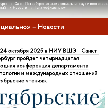
урге
Санкт-Петербургская школа социальных наук и востокове
ений
Новости
Тема «официально»
ициально» – Новости
 24 октября 2025 в НИУ ВШЭ - Санкт-
рбург пройдет четырнадцатая
одная конференция департамента
тологии и международных отношений
ябрьские чтения».