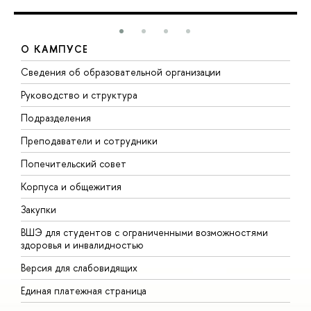
О КАМПУСЕ
Сведения об образовательной организации
М
Руководство и структура
М
Подразделения
Д
Преподаватели и сотрудники
О
Попечительский совет
П
Корпуса и общежития
П
Закупки
Д
ВШЭ для студентов с ограниченными возможностями
Д
здоровья и инвалидностью
А
Версия для слабовидящих
О
Единая платежная страница