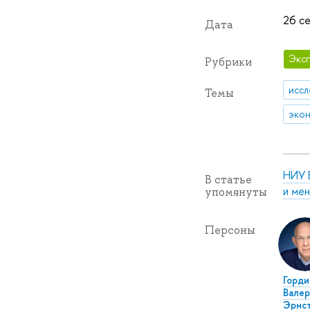
26 се
Дата
Эксп
Рубрики
иссл
Темы
экон
НИУ 
В статье
и ме
упомянуты
Персоны
Горди
Валер
Эрнс