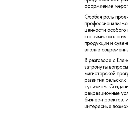
оформление мероп
Особая роль проек
профессионализмом
ценности особого 
корнями, экология
продукции и сувени
вполне современны
В разговоре с Еле
затронуты вопросы
магистерской прог
развития сельских
туризмом. Создани
рекреационные усл
бизнес-проектов. 
интересные возмо