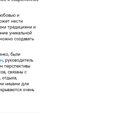
любовью и
может нести
ими традициями и
ание уникальной
 можно создавать
нко, были
ин
, руководитель
ом перспективы
ов, связаны с
 отдыха,
ми нишами для
ткрываются очень