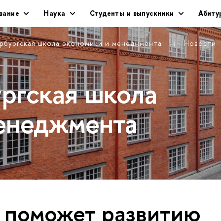
вание
Наука
Студенты и выпускники
Абиту
рбургская школа экономики и менеджмента
Новости
ргская школа
енеджмента
 поможет развитию