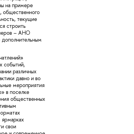
ны на примере
а, общественного
ьность, текущие
ся строить
тнеров – АНО
я дополнительным
чатлений»
х событий,
ании различных
ктики давно и во
льные мероприятия
о» в поселке
дения общественных
ативным
форматах
а ярмарках
ти свои
ьное и современное