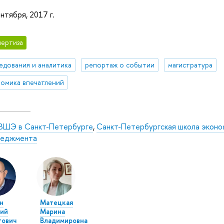
нтября, 2017 г.
ертиза
едования и аналитика
репортаж о событии
магистратура
омика впечатлений
ВШЭ в Санкт-Петербурге
,
Санкт-Петербургская школа эконо
неджмента
н
Матецкая
ий
Марина
тович
Владимировна