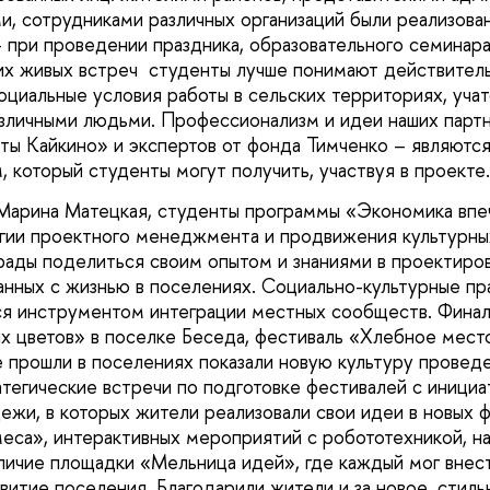
, сотрудниками различных организаций были реализова
– при проведении праздника, образовательного семинар
ких живых встреч студенты лучше понимают действител
оциальные условия работы в сельских территориях, учат
азличными людьми. Профессионализм и идеи наших пар
ты Кайкино» и экспертов от фонда Тимченко – являютс
 который студенты могут получить, участвуя в проекте.
Марина Матецкая, студенты программы «Экономика впе
гии проектного менеджмента и продвижения культурны
рады поделиться своим опытом и знаниями в проектиров
анных с жизнью в поселениях. Социально-культурные пра
ся инструментом интеграции местных сообществ. Фина
х цветов» в поселке Беседа, фестиваль «Хлебное мест
е прошли в поселениях показали новую культуру прове
тегические встречи по подготовке фестивалей с иници
жи, в которых жители реализовали свои идеи в новых 
са», интерактивных мероприятий с робототехникой, н
личие площадки «Мельница идей», где каждый мог внес
витие поселения. Благодарили жители и за новое, стил