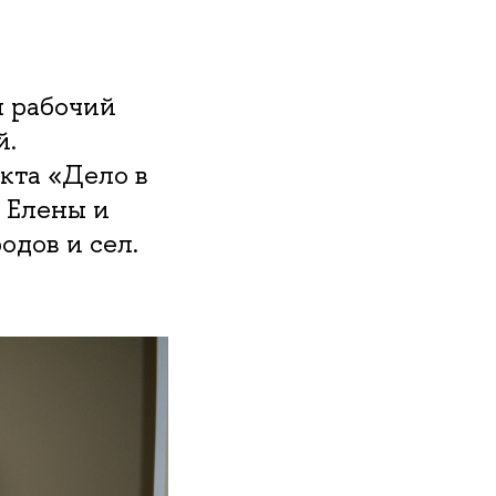
л рабочий
й.
кта «Дело в
 Елены и
дов и сел.