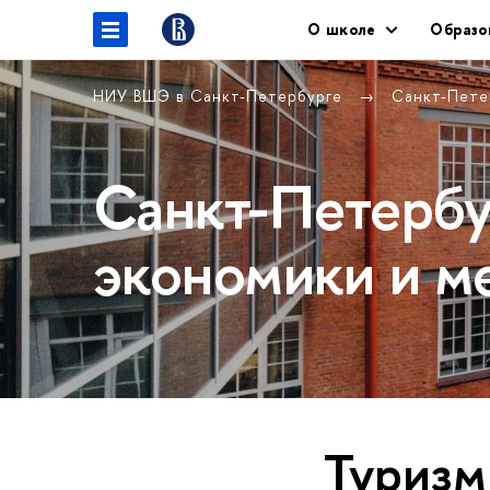
О школе
Образо
НИУ ВШЭ в Санкт-Петербурге
Санкт-Пете
Санкт-Петербу
экономики и м
Туризм