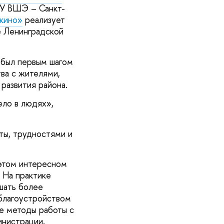
У ВШЭ – Санкт-
кино»
реализует
е Ленинградской
 был первым шагом
ва с жителями,
развития района.
ло в людях»,
ты, трудностями и
этом интересном
 На практике
шать более
 благоустройством
е методы работы с
инистрации,