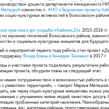
руководством доцента департамента менеджмента НИ
 Матецкой
совместно с
АНО «Творческие проекты Кай
ию социо-культурных активностей в Волосовском район
ая практика в арт-усадьбе «Кайкино,10»
2015-2016 гг.
 по изучению поселений Волосовского района, знакомст
роста» и социально-культурных инициатив для будущего 
 и мероприятий первого года работы стал проект «Де
 поддержку
Фонда Елены и Геннадия Тимченко
в 2017 г.
оры и участники проекта поделились результатами рабо
изации проекта, обсудили планы на следующий этап.
м нашим сотрудничеством и возможностью работать в 
м с развитием территорий», – говорит Марина Матецкая.
деть, как через социо-культурные инициативы можно ре
вязанные с улучшением жизни людей, качеством досуга,
лизации проблемных категорий населения. Разнообразны
сованных лиц: жителями районов, представителями адм