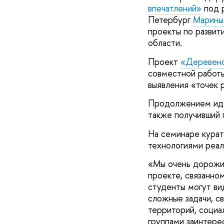
впечатлений»
под 
Петербург
Марины
проекты по развит
области.
Проект
«Деревенск
совместной работы
выявления «точек 
Продолжением идей
также получивший
На семинаре курат
технологиями реал
«Мы очень дорожи
проекте, связанно
студенты могут ви
сложные задачи, с
территорий, социа
группами заинтере