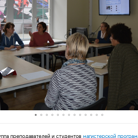
уппа преподавателей и студентов
магистерской програ