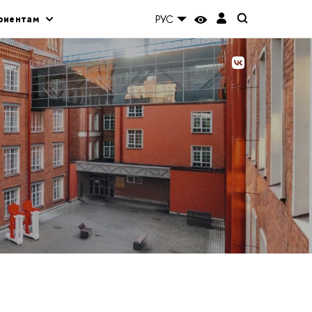
риентам
РУС