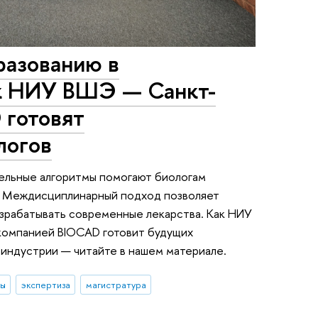
разованию в
ак НИУ ВШЭ — Санкт-
 готовят
логов
ельные алгоритмы помогают биологам
. Междисциплинарный подход позволяет
зрабатывать современные лекарства. Как НИУ
компанией BIOCAD готовит будущих
индустрии — читайте в нашем материале.
ты
экспертиза
магистратура