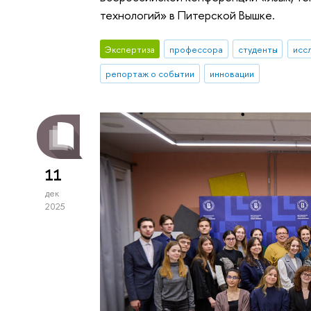
технологий» в Питерской Вышке.
Экспертиза
профессора
студенты
исс
репортаж о событии
инновации
11
дек
2025