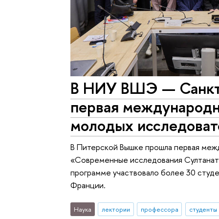
В НИУ ВШЭ — Санкт
первая международн
молодых исследоват
В Питерской Вышке прошла первая меж
«Современные исследования Султаната
программе участвовало более 30 студен
Франции.
Наука
лектории
профессора
студенты