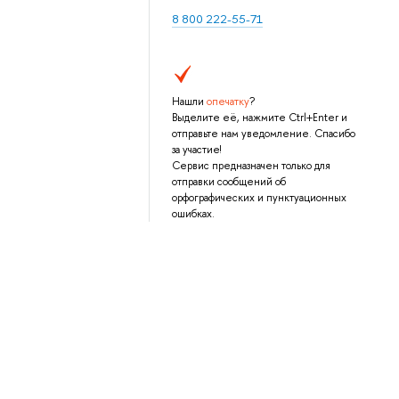
8 800 222-55-71
Нашли
опечатку
?
Выделите её, нажмите Ctrl+Enter и
отправьте нам уведомление. Спасибо
за участие!
Сервис предназначен только для
отправки сообщений об
орфографических и пунктуационных
ошибках.