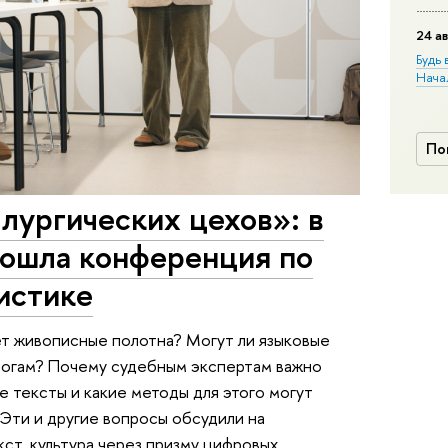
24 ав
Будь 
Нача
По
лургических цехов»: в
ошла конференция по
истике
ет живописные полотна? Могут ли языковые
логам? Почему судебным экспертам важно
е тексты и какие методы для этого могут
Эти и другие вопросы обсудили на
ст, культура через призму цифровых