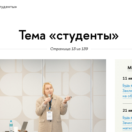
туденты»
Тема «студенты»
Страница 13 из 139
М
11 ав
Будь 
Закл
на о
21 ав
Будь 
Зачи
маги