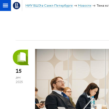
НИУ ВШЭ в Санкт-Петербурге
Новости
Тема «с
15
дек
2025