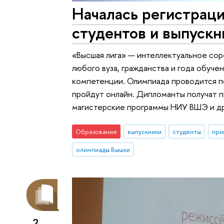
Началась регистраци
студентов и выпускн
«Высшая лига» — интеллектуальное сор
любого вуза, гражданства и года обуче
компетенции. Олимпиада проводится по
пройдут онлайн. Дипломанты получат 
магистерские программы НИУ ВШЭ и др
Образование
выпускники
студенты
при
олимпиады Вышки
2