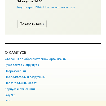
24 августа, 16:00
Будь в курсе 2026: Начало учебного года
Показать все
О КАМПУСЕ
ОБ
Сведения об образовательной организации
Мер
Руководство и структура
Мер
Подразделения
Дов
Преподаватели и сотрудники
Ол
Попечительский совет
При
Корпуса и общежития
При
Закупки
Ди
ВШЭ для студентов с ограниченными возможностями
До
здоровья и инвалидностью