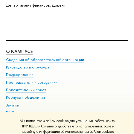
Департамент финансов: Доцент
О КАМПУСЕ
ОБ
Сведения об образовательной организации
Мер
Руководство и структура
Мер
Подразделения
Дов
Преподаватели и сотрудники
Ол
Попечительский совет
При
Корпуса и общежития
При
Закупки
Ди
ВШЭ для студентов с ограниченными возможностями
До
здоровья и инвалидностью
Ас
Мы используем файлы cookies для улучшения работы сайта
Версия для слабовидящих
НИУ ВШЭ и большего удобства его использования. Более
Обр
подробную информацию об использовании файлов cookies
Единая платежная страница