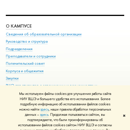
О КАМПУСЕ
ОБ
Сведения об образовательной организации
Мер
Руководство и структура
Мер
Подразделения
Дов
Преподаватели и сотрудники
Ол
Попечительский совет
При
Корпуса и общежития
При
Закупки
Ди
ВШЭ для студентов с ограниченными возможностями
До
здоровья и инвалидностью
Ас
Мы используем файлы cookies для улучшения работы сайта
Версия для слабовидящих
НИУ ВШЭ и большего удобства его использования. Более
Обр
подробную информацию об использовании файлов cookies
Единая платежная страница
можно найти
здесь
, наши правила обработки персональных
данных –
здесь
. Продолжая пользоваться сайтом, вы
✖
Редактору
подтверждаете, что были проинформированы об
© НИУ ВШЭ 1993–2026
Адреса и контакты
Условия использования
использовании файлов cookies сайтом НИУ ВШЭ и согласны