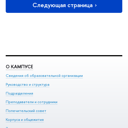
Следующая страница
О КАМПУСЕ
О
Сведения об образовательной организации
Ме
Руководство и структура
Ме
Подразделения
До
Преподаватели и сотрудники
Ол
Попечительский совет
Пр
Корпуса и общежития
Пр