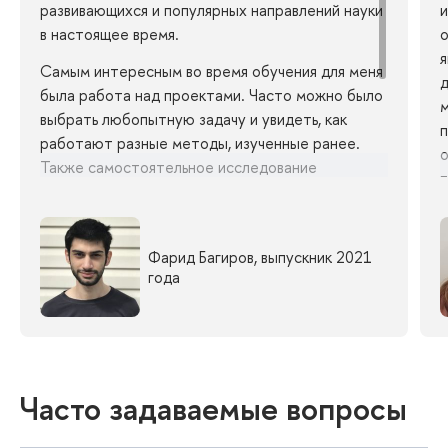
развивающихся и популярных направлений науки
и
в настоящее время.
я
Самым интересным во время обучения для меня
д
была работа над проектами. Часто можно было
м
выбрать любопытную задачу и увидеть, как
п
работают разные методы, изученные ранее.
о
Также самостоятельное исследование
п
литературы и открытие новых методов в
в
работе — достаточно увлекательный процесс.
э
Что касается курсов, то хочется отметить
р
Фарид Багиров
, выпускник 2021
практики в докарантинное время. Многие из них,
н
года
особенно занятия Михаила Слабодкина по
M
алгоритмам, были очень полезны и интересны.
Часто задаваемые вопросы