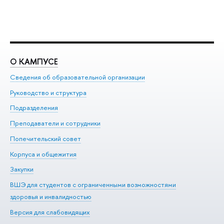
О КАМПУСЕ
О
Сведения об образовательной организации
Ме
Руководство и структура
Ме
Подразделения
До
Преподаватели и сотрудники
Ол
Попечительский совет
Пр
Корпуса и общежития
Пр
Закупки
Ди
ВШЭ для студентов с ограниченными возможностями
До
здоровья и инвалидностью
Ас
Версия для слабовидящих
Обр