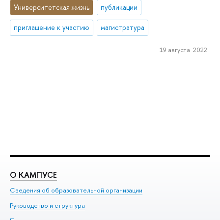
Университетская жизнь
публикации
приглашение к участию
магистратура
19 августа 2022
О КАМПУСЕ
О
Сведения об образовательной организации
Ме
Руководство и структура
Ме