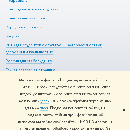
Подразделения
До
Преподаватели и сотрудники
Ол
Попечительский совет
Пр
Корпуса и общежития
Пр
Закупки
Ди
ВШЭ для студентов с ограниченными возможностями
До
здоровья и инвалидностью
Ас
Версия для слабовидящих
Обр
Единая платежная страница
Мы используем файлы cookies для улучшения работы сайта
НИУ ВШЭ и большего удобства его использования. Более
подробную информацию об использовании файлов cookies
Редактору
можно найти
здесь
, наши правила обработки персональных
© НИУ ВШЭ 1993–2026
Адреса и контакты
Условия
данных –
здесь
. Продолжая пользоваться сайтом, вы
использования материалов
Политика конфиденциальности
Карта
✖
подтверждаете, что были проинформированы об
сайта
использовании файлов cookies сайтом НИУ ВШЭ и согласны
Шрифты HSE Sans и HSE Slab разработаны в
Школе дизайна НИУ
с нашими правилами обработки персональных данных. Вы
ВШЭ