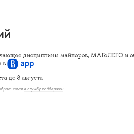
ий
ючающее дисциплины майноров, МАГоЛЕГО и о
и
в
ста
до
8 августа
 обратиться
в службу поддержки