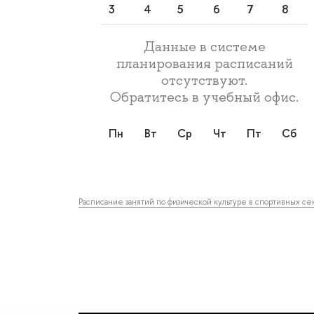
3
4
5
6
7
8
Данные в системе
планирования расписаний
отсутствуют.
Обратитесь в учебный офис.
пн
вт
ср
чт
пт
сб
Расписание занятий по физической культуре в спортивных се