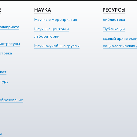
Е
НАУКА
РЕСУРСЫ
Научные мероприятия
Библиотека
алавриата
Научные центры и
Публикации
лаборатории
Единый архив эко
гистратуры
Научно-учебные группы
социологических 
отовка
иат
туру
образование
уг