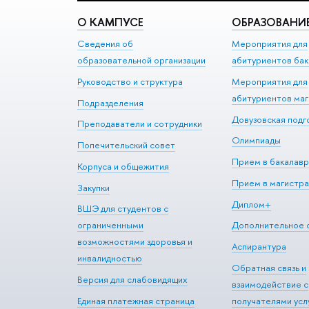
О КАМПУСЕ
ОБРАЗОВАНИ
Сведения об
Мероприятия для
образовательной организации
абитуриентов бак
Руководство и структура
Мероприятия для
абитуриентов ма
Подразделения
Довузовская подг
Преподаватели и сотрудники
Олимпиады
Попечительский совет
Прием в бакалавр
Корпуса и общежития
Прием в магистра
Закупки
Диплом+
ВШЭ для студентов с
ограниченными
Дополнительное 
возможностями здоровья и
Аспирантура
инвалидностью
Обратная связь и
Версия для слабовидящих
взаимодействие с
Единая платежная страница
получателями усл