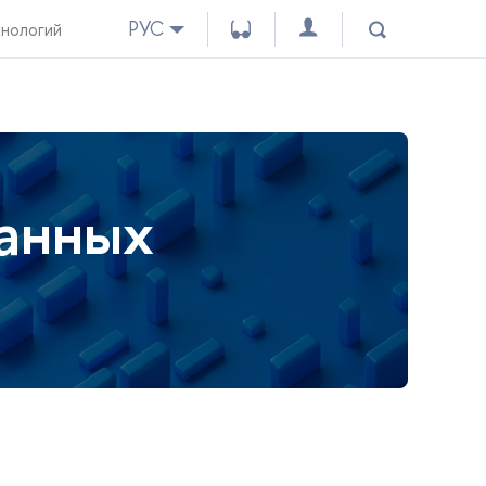
РУС
хнологий
данных