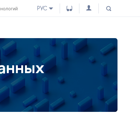
РУС
хнологий
данных