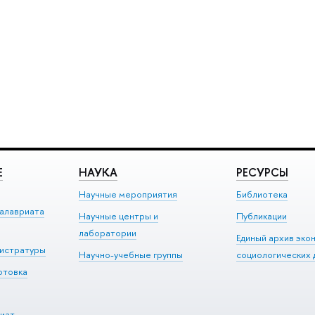
Е
НАУКА
РЕСУРСЫ
Научные мероприятия
Библиотека
алавриата
Научные центры и
Публикации
лаборатории
Единый архив эко
гистратуры
Научно-учебные группы
социологических 
отовка
иат