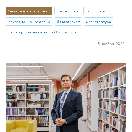
Университетская жизнь
профессора
экспертиза
приглашение к участию
бакалавриат
магистратура
Центр развития карьеры (Санкт-Петербург)
3 ноября 2022