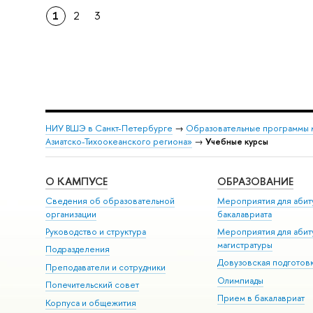
1
2
3
НИУ ВШЭ в Санкт-Петербурге
→
Образовательные программы 
Азиатско-Тихоокеанского региона»
→
Учебные курсы
О КАМПУСЕ
ОБРАЗОВАНИЕ
Сведения об образовательной
Мероприятия для абит
организации
бакалавриата
Руководство и структура
Мероприятия для абит
магистратуры
Подразделения
Довузовская подготов
Преподаватели и сотрудники
Олимпиады
Попечительский совет
Прием в бакалавриат
Корпуса и общежития