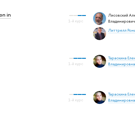
on in
Лисовский Ал
Владимирович
Литтрелл Ром
Тараскина Еле
Владимировна
Тараскина Еле
Владимировна