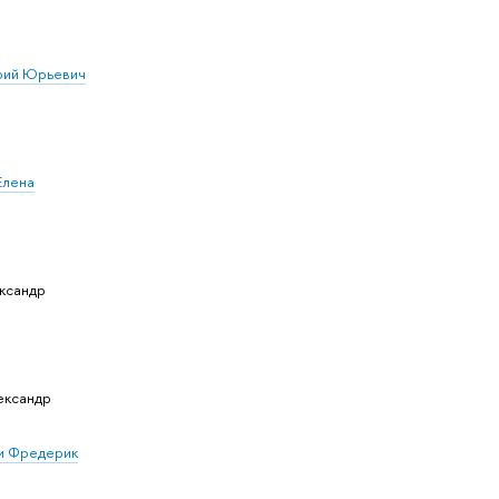
рий Юрьевич
Елена
ксандр
ександр
и Фредерик