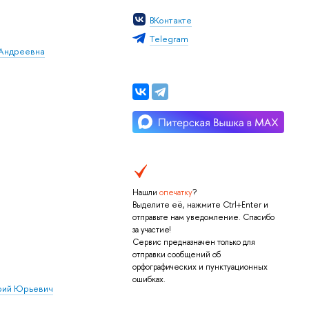
ВКонтакте
Тelegram
 Андреевна
Нашли
опечатку
?
Выделите её, нажмите Ctrl+Enter и
отправьте нам уведомление. Спасибо
за участие!
Сервис предназначен только для
отправки сообщений об
орфографических и пунктуационных
ошибках.
рий Юрьевич