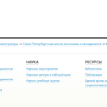
магистратуры
→
Санкт-Петербургская школа экономики и менеджмента
→
НАУКА
РЕСУРСЫ
уриентов
Научные мероприятия
Библиотека
Научные центры и лаборатории
Публикации
уриентов
Научно-учебные группы
Единый архив э
социологическ
ка