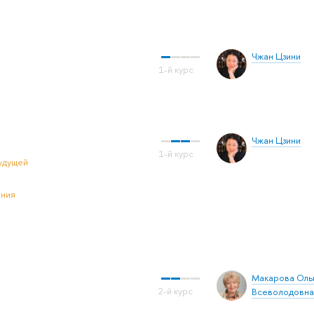
Чжан Цзини
Чжан Цзини
удущей
ения
Макарова Оль
Всеволодовна