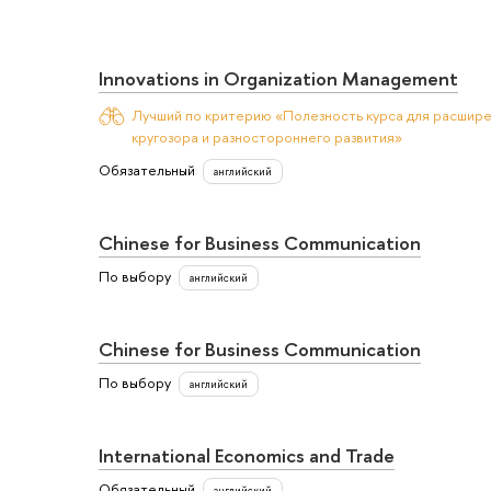
Innovations in Organization Management
Лучший по критерию «Полезность курса для расшир
кругозора и разностороннего развития»
Обязательный
английский
Chinese for Business Communication
По выбору
английский
Chinese for Business Communication
По выбору
английский
International Economics and Trade
Обязательный
английский