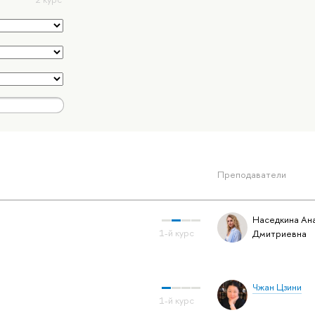
Преподаватели
Наседкина Ан
Дмитриевна
Чжан Цзини