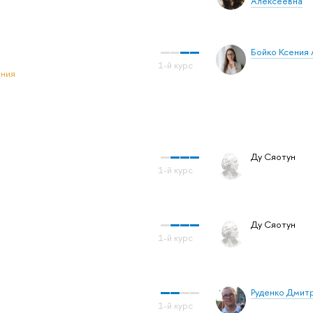
Алексеевна
Бойко Ксения
ения
Ду Сяотун
Ду Сяотун
Руденко Дмит