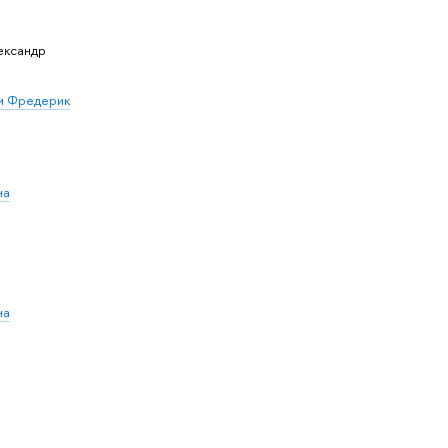
ександр
и Фредерик
на
на