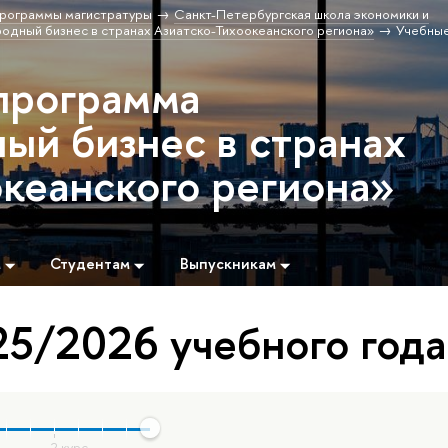
рограммы магистратуры
Санкт-Петербургская школа экономики и
дный бизнес в странах Азиатско-Тихоокеанского региона»
Учебные
программа
й бизнес в странах
океанского региона»
м
Студентам
Выпускникам
5/2026 учебного года