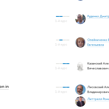
Руденко Дмит
Олейниченко 
Евгеньевна
Казанский Але
Вячеславович
on in
Лисовский Ал
Владимирович
Литтрелл Ром