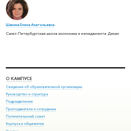
Шакина Елена Анатольевна
Санкт-Петербургская школа экономики и менеджмента: Декан
О КАМПУСЕ
ОБ
Сведения об образовательной организации
Мер
Руководство и структура
Мер
Подразделения
Дов
Преподаватели и сотрудники
Ол
Попечительский совет
При
Корпуса и общежития
При