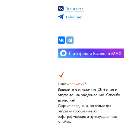
Контакте
Тelegram
Нашли
опечатку
?
ыделите её, нажмите Ctrl+Enter и
отправьте нам уведомление. Спасибо
за участие!
Сервис предназначен только для
отправки сообщений о
орфографических и пунктуационных
ошибках.