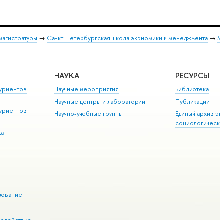
магистратуры
→
Санкт-Петербургская школа экономики и менеджмента
→
НАУКА
РЕСУРСЫ
туриенто
Научные мероприятия
Библиотека
Научные центры и лаборатории
Публикации
туриенто
Научно-учебные группы
Единый архив э
социологическ
ка
зование
модействие