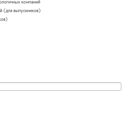
ологичных компаний
й (для выпускников)
ков)