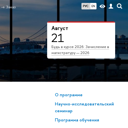
РУС
EN
Заказ
Август
21
Будь в курсе 2026: Зачисление
магистратуру — 2026
О программе
Научно-исследовательский
семинар
Программа обучения