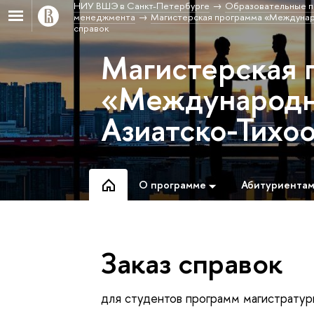
НИУ ВШЭ в Санкт-Петербурге
Образовательные п
менеджмента
Магистерская программа «Междунаро
справок
Магистерская 
«Международны
Азиатско-Тихо
О программе
Абитуриента
Заказ справок
для студентов программ магистратур