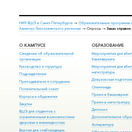
НИУ ВШЭ в Санкт-Петербурге
→
Образовательные программы 
Азиатско-Тихоокеанского региона»
→ Опросы →
Заказ справок
О КАМПУСЕ
ОБРАЗОВАНИЕ
Сведения об образовательной
Мероприятия для аби
организации
акалавриата
Руководство и структура
Мероприятия для аби
магистратуры
Подразделения
Довузовская подготов
Преподаватели и сотрудники
Олимпиады
Попечительский совет
Прием в бакалавриат
Корпуса и общежития
Прием в магистратуру
Закупки
Диплом+
ШЭ для студентов с
ограниченными возможностями
Дополнительное обра
здоровья и инвалидностью
Аспирантура
ерсия для слабовидящих
Обратная связь и взаи