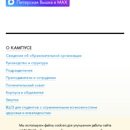
О КАМПУСЕ
ОБ
Сведения об образовательной организации
Мер
Руководство и структура
Мер
Подразделения
Дов
Преподаватели и сотрудники
Ол
Попечительский совет
При
Корпуса и общежития
При
Закупки
Ди
ВШЭ для студентов с ограниченными возможностями
До
здоровья и инвалидностью
Ас
Версия для слабовидящих
Обр
Мы используем файлы cookies для улучшения работы сайта
Единая платежная страница