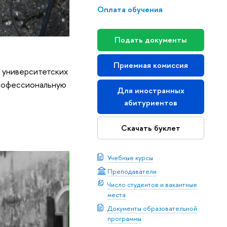
Оплата обучения
Подать документы
Приемная комиссия
а университетских
профессиональную
Для иностранных
абитуриентов
Скачать буклет
Учебные курсы
Преподаватели
Число студентов и вакантные
места
Документы образовательной
программы