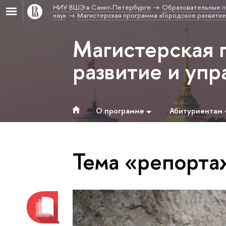
НИУ ВШЭ в Санкт-Петербурге
Образовательные п
наук
Магистерская программа «Городское развитие
Магистерская 
развитие и уп
О программе
Абитуриентам
Тема «репорта