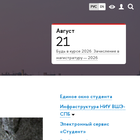
РУС
EN
Август
21
Будь в курсе 2026: Зачисление в
магистратуру — 2026
Единое окно студента
Инфраструктура НИУ ВШЭ-
СПБ
Электронный сервис
«Студент»