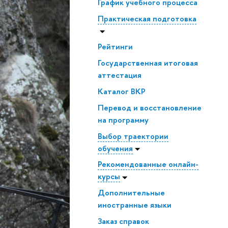
График учебного процесса
Практическая подготовка
Рейтинги
Государственная итоговая
аттестация
Каталог ВКР
Перевод и восстановление
на программу
Выбор траектории
обучения
Рекомендованные онлайн-
курсы
Дополнительные
иностранные языки
Заказ справок