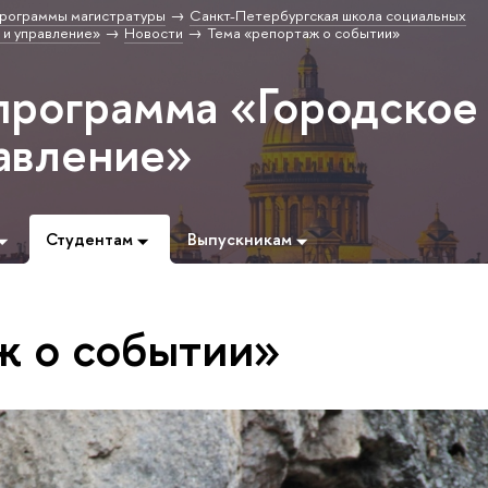
рограммы магистратуры
Санкт-Петербургская школа социальных
 и управление»
Новости
Тема «репортаж о событии»
программа «Городское
равление»
Студентам
Выпускникам
ж о событии»