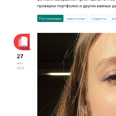
проверки портфолио и других важных да
Поступающим
идеи и опыт
студенты
ре
27
июл
2022