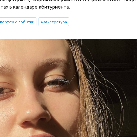
тах в календаре абитуриента.
портаж о событии
магистратура