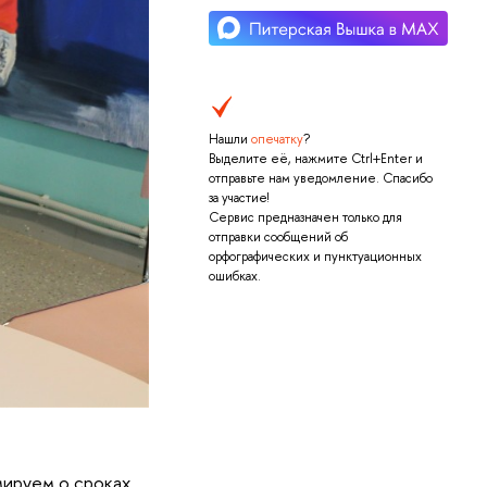
Нашли
опечатку
?
Выделите её, нажмите Ctrl+Enter и
отправьте нам уведомление. Спасибо
за участие!
Сервис предназначен только для
отправки сообщений об
орфографических и пунктуационных
ошибках.
мируем о сроках