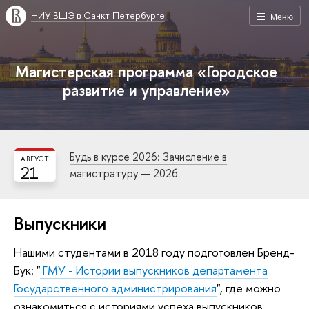
НИУ ВШЭ в Санкт-Петербурге
Меню
Магистерская программа «Городское
развитие и управление»
Будь в курсе 2026: Зачисление в
АВГУСТ
21
магистратуру — 2026
Выпускники
Нашими студентами в 2018 году подготовлен Бренд-
Бук: "
ГМУ - Истории выпускников департамента
Государственного администрирования
", где можно
ознакомиться с историями успеха выпускников