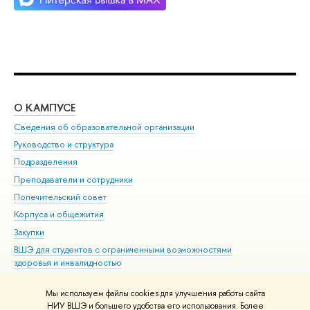
О КАМПУСЕ
ОБ
Сведения об образовательной организации
Мер
Руководство и структура
Мер
Подразделения
Дов
Преподаватели и сотрудники
Ол
Попечительский совет
При
Корпуса и общежития
При
Закупки
Ди
ВШЭ для студентов с ограниченными возможностями
До
здоровья и инвалидностью
Ас
Версия для слабовидящих
Обр
Мы используем файлы cookies для улучшения работы сайта
Единая платежная страница
НИУ ВШЭ и большего удобства его использования. Более