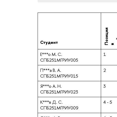
П
о
з
и
ц
и
я
е
й
т
и
н
г
Студент
в р
Е***о М. С.
1
СПБ251МГРИУ005
П***а В. А.
2
СПБ251МГРИУ015
Я***о А. Н.
3
СПБ251МГРИУ023
К***в Д. С.
4 - 5
СПБ251МГРИУ009