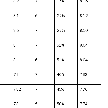
8.2
7
13%
8.16
8.1
6
22%
8.12
8.3
7
27%
8.10
8
7
31%
8.04
8
6
31%
8.04
7.8
7
40%
7.82
7.82
7
45%
7.76
7.8
5
50%
7.74