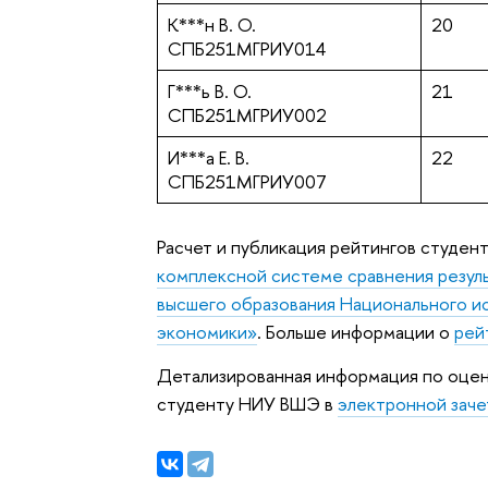
К***н В. О.
20
СПБ251МГРИУ014
Г***ь В. О.
21
СПБ251МГРИУ002
И***а Е. В.
22
СПБ251МГРИУ007
Расчет и публикация рейтингов студен
комплексной системе сравнения резул
высшего образования Национального и
экономики»
. Больше информации о
рей
Детализированная информация по оцен
студенту НИУ ВШЭ в
электронной заче