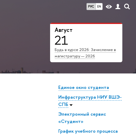
РУС
EN
Август
21
Будь в курсе 2026: Зачисление в
магистратуру — 2026
Единое окно студента
Инфраструктура НИУ ВШЭ-
СПБ
Электронный сервис
«Студент»
График учебного процесса