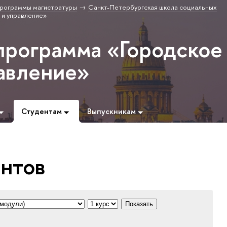
рограммы магистратуры
Санкт-Петербургская школа социальных
 и управление»
программа «Городское
равление»
Студентам
Выпускникам
ентов
Показать