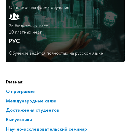
Очно-заочная форма обучения
25 бюджетных мест
10 платных мест
РУС
Обучение ведётся полностью на русском языке
Главная:
О программе
Меж­ду­на­род­ные связи
Достижения студентов
Выпускники
Научно-исследовательский семинар