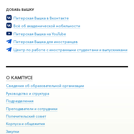
ДОБАВЬ ВЫШКУ
Питерская Вышка в Вконтакте
сё об академической мобильности
Питерская Вышка на YouTube
Питерская Вышка для иностранце
Центр по работе с иностранными студентами и выпускниками
О КАМПУСЕ
ОБ
Сведения об образовательной организации
Мер
Руководство и структура
Мер
Подразделения
Дов
Преподаватели и сотрудники
Ол
Попечительский совет
При
Корпуса и общежития
При
Закупки
Ди