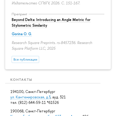
Издательство СПбГУ, 2026.
С. 151-167.
Препринт
Beyond Delta: Introducing an Angle Metric for
Stylometric Similarity
Gorina O. G.
Research Square Preprints. rs-8457236. Research
Square Platform LLC, 2025
Все публикации
КОНТАКТЫ
194100, Санкт-Петербург
ул. Кантемировская, д.3
, ауд. 321
тел. (812) 644-59-11 *61526
190068, Санкт-Петербург