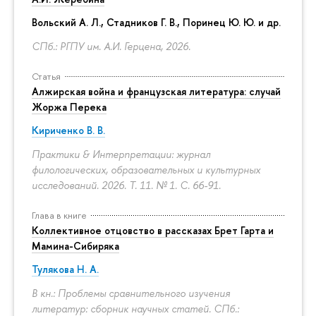
Вольский А. Л., Стадников Г. В., Поринец Ю. Ю. и др.
СПб.: РГПУ им. А.И. Герцена, 2026.
Статья
Алжирская война и французская литература: случай
Жоржа Перека
Кириченко В. В.
Практики & Интерпретации: журнал
филологических, образовательных и культурных
исследований. 2026. Т. 11. № 1.
С. 66-91.
Глава в книге
Коллективное отцовство в рассказах Брет Гарта и
Мамина-Сибиряка
Тулякова Н. А.
В кн.: Проблемы сравнительного изучения
литератур: сборник научных статей. СПб.: