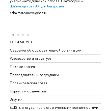
учебно-методической работе 1 категории
–
Шаймарданова Айгуль Анваровна
ashajmardanova@hse.ru
О КАМПУСЕ
ОБР
Сведения об образовательной организации
Мероп
Руководство и структура
Мероп
Подразделения
Довуз
Преподаватели и сотрудники
Олим
Попечительский совет
Прием
Корпуса и общежития
Прием
Закупки
Дипл
ВШЭ для студентов с ограниченными возможностями
Допол