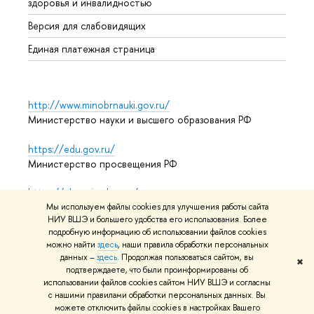
здоровья и инвалидностью
Аспир
Версия для слабовидящих
Обрат
Единая платежная страница
http://www.minobrnauki.gov.ru/
Министерство науки и высшего образования РФ
https://edu.gov.ru/
Министерство просвещения РФ
https://elearning.hse.ru/mooc
Массовые открытые онлайн-курсы
Мы используем файлы cookies для улучшения работы сайта
НИУ ВШЭ и большего удобства его использования. Более
подробную информацию об использовании файлов cookies
можно найти
здесь
, наши правила обработки персональных
данных –
здесь
. Продолжая пользоваться сайтом, вы
© НИУ ВШЭ 1993–2026
Адреса и контакты
Условия
✖
подтверждаете, что были проинформированы об
использования материалов
Политика конфиденциальности
использовании файлов cookies сайтом НИУ ВШЭ и согласны
Карта сайта
с нашими правилами обработки персональных данных. Вы
можете отключить файлы cookies в настройках Вашего
Редактору