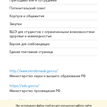
Преподаватели и сотрудники
Олим
Попечительский совет
Прием
Корпуса и общежития
Прием
Закупки
Дипл
ВШЭ для студентов с ограниченными возможностями
Допол
здоровья и инвалидностью
Аспир
Версия для слабовидящих
Обрат
Единая платежная страница
http://www.minobrnauki.gov.ru/
Министерство науки и высшего образования РФ
https://edu.gov.ru/
Министерство просвещения РФ
https://elearning.hse.ru/mooc
Массовые открытые онлайн-курсы
Мы используем файлы cookies для улучшения работы сайта