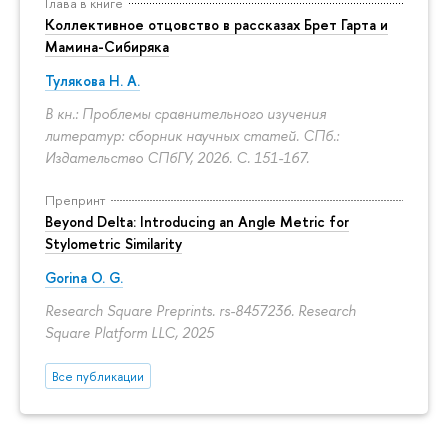
Глава в книге
Коллективное отцовство в рассказах Брет Гарта и
Мамина-Сибиряка
Тулякова Н. А.
В кн.: Проблемы сравнительного изучения
литератур: сборник научных статей. СПб.:
Издательство СПбГУ, 2026.
С. 151-167.
Препринт
Beyond Delta: Introducing an Angle Metric for
Stylometric Similarity
Gorina O. G.
Research Square Preprints. rs-8457236. Research
Square Platform LLC, 2025
Все публикации