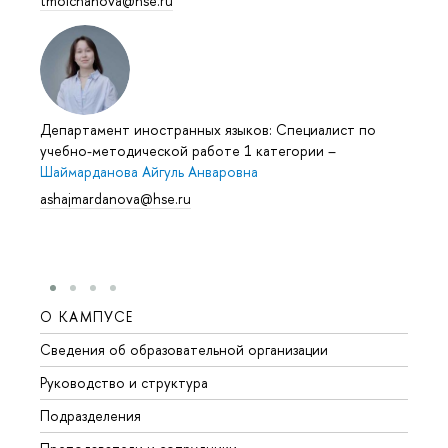
tmolchanova@hse.ru
Департамент иностранных языков: Специалист по
учебно-методической работе 1 категории
–
Шаймарданова Айгуль Анваровна
ashajmardanova@hse.ru
О КАМПУСЕ
ОБР
Сведения об образовательной организации
Мероп
Руководство и структура
Мероп
Подразделения
Довуз