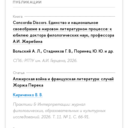
ПУБЛИКАЦИИ
Книга
Concordia Discors. Единство и национальное
своеобразие в мировом литературном процессе: к
юбилею доктора филологических наук, профессора
А.И. Жеребина
Вольский А. Л., Стадников Г. В., Поринец Ю. Ю. и др.
СПб.: РГПУ им. А.И. Герцена, 2026.
Статья
Алжирская война и французская литература: случай
Жоржа Перека
Кириченко В. В.
Практики & Интерпретации: журнал
филологических, образовательных и культурных
исследований. 2026. Т. 11. № 1.
С. 66-91.