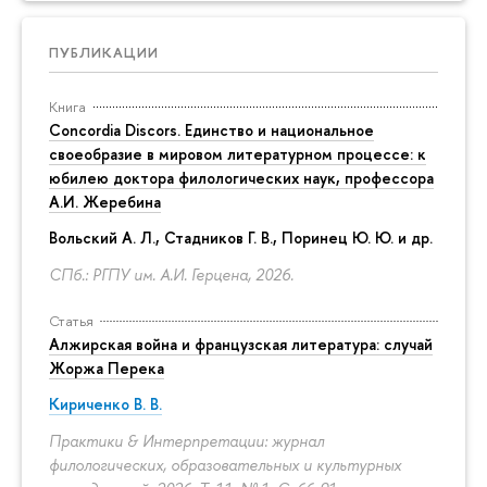
ПУБЛИКАЦИИ
Книга
Concordia Discors. Единство и национальное
своеобразие в мировом литературном процессе: к
юбилею доктора филологических наук, профессора
А.И. Жеребина
Вольский А. Л., Стадников Г. В., Поринец Ю. Ю. и др.
СПб.: РГПУ им. А.И. Герцена, 2026.
Статья
Алжирская война и французская литература: случай
Жоржа Перека
Кириченко В. В.
Практики & Интерпретации: журнал
филологических, образовательных и культурных