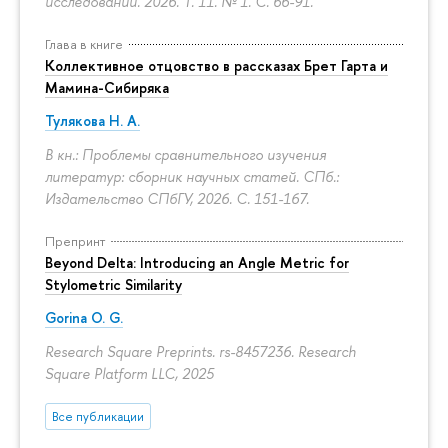
исследований. 2026. Т. 11. № 1.
С. 66-91.
Глава в книге
Коллективное отцовство в рассказах Брет Гарта и
Мамина-Сибиряка
Тулякова Н. А.
В кн.: Проблемы сравнительного изучения
литератур: сборник научных статей. СПб.:
Издательство СПбГУ, 2026.
С. 151-167.
Препринт
Beyond Delta: Introducing an Angle Metric for
Stylometric Similarity
Gorina O. G.
Research Square Preprints. rs-8457236. Research
Square Platform LLC, 2025
Все публикации