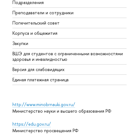
Подразделения
Довуз
Преподаватели и сотрудники
Олим
Попечительский совет
Прием
Корпуса и общежития
Прием
Закупки
Дипл
ВШЭ для студентов с ограниченными возможностями
Допол
здоровья и инвалидностью
Аспир
Версия для слабовидящих
Обрат
Единая платежная страница
http://www.minobrnauki.gov.ru/
Министерство науки и высшего образования РФ
https://edu.gov.ru/
Министерство просвещения РФ