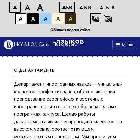
A
A
A
АБB
АБB
АБB
А
А
А
А
А
Департамент иностранных
Обычная версия сайта
языков
НИУ ВШЭ в Санкт-Петербурге
Меню
О ДЕПАРТАМЕНТЕ
Департамент иностранных языков — уникальный
коллектив профессионалов, обеспечивающий
преподавание европейских и восточных
иностранных языков на всех образовательных
программах кампуса. Целью работы
департамента является преподавание языков на
высоком уровне, соответствующем
международным стандартам. Мы организуем