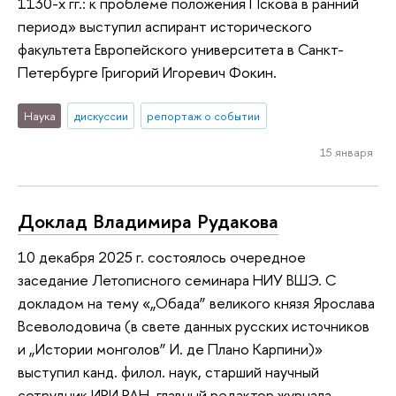
1130-х гг.: к проблеме положения Пскова в ранний
период» выступил аспирант исторического
факультета Европейского университета в Санкт-
Петербурге Григорий Игоревич Фокин.
Наука
дискуссии
репортаж о событии
15 января
Доклад Владимира Рудакова
10 декабря 2025 г. состоялось очередное
заседание Летописного семинара НИУ ВШЭ. С
докладом на тему «„Обада” великого князя Ярослава
Всеволодовича (в свете данных русских источников
и „Истории монголов” И. де Плано Карпини)»
выступил канд. филол. наук, старший научный
сотрудник ИРИ РАН, главный редактор журнала