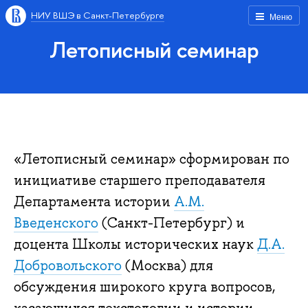
НИУ ВШЭ в Санкт-Петербурге
Меню
Летописный семинар
«Летописный семинар» сформирован по
инициативе старшего преподавателя
Департамента истории
А.М.
Введенского
(Санкт-Петербург) и
доцента Школы исторических наук
Д.А.
Добровольского
(Москва) для
обсуждения широкого круга вопросов,
касающихся текстологии и истории