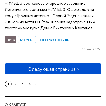
НИУ ВШЭ состоялось очередное заседание
Летописного семинара НИУ ВШЭ. С докладом на
тему «Троицкая летопись, Сергий Радонежский и
княжеские вотчины. Размышления над утраченным
текстом» выступил Денис Викторович Каштанов.
Наука
дискуссии
репортаж о событии
15 мая 2025
Следующая страница
1
2
3
4
5
О КАМПУСЕ
ОБ