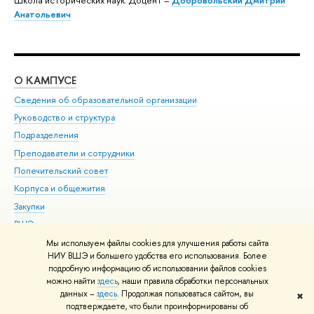
Анатольевич
О КАМПУСЕ
ОБ
Сведения об образовательной организации
Мер
Руководство и структура
Мер
Подразделения
Дов
Преподаватели и сотрудники
Ол
Попечительский совет
При
Корпуса и общежития
При
Закупки
Ди
ВШЭ для студентов с ограниченными возможностями
До
здоровья и инвалидностью
Ас
Мы используем файлы cookies для улучшения работы сайта
Версия для слабовидящих
НИУ ВШЭ и большего удобства его использования. Более
Обр
подробную информацию об использовании файлов cookies
Единая платежная страница
можно найти
здесь
, наши правила обработки персональных
данных –
здесь
. Продолжая пользоваться сайтом, вы
✖
Редактору
подтверждаете, что были проинформированы об