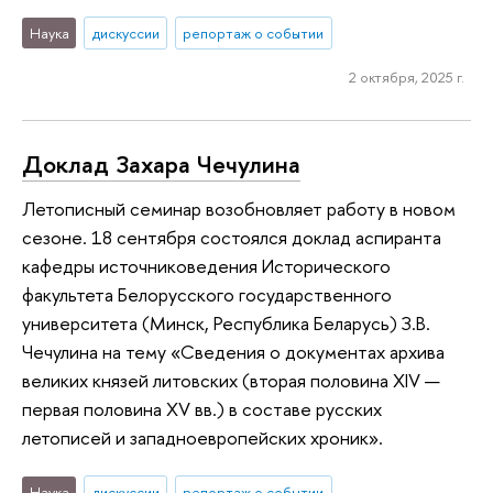
Наука
дискуссии
репортаж о событии
2 октября, 2025 г.
Доклад Захара Чечулина
Летописный семинар возобновляет работу в новом
сезоне. 18 сентября состоялся доклад аспиранта
кафедры источниковедения Исторического
факультета Белорусского государственного
университета (Минск, Республика Беларусь) З.В.
Чечулина на тему «Сведения о документах архива
великих князей литовских (вторая половина XIV —
первая половина XV вв.) в составе русских
летописей и западноевропейских хроник».
Наука
дискуссии
репортаж о событии