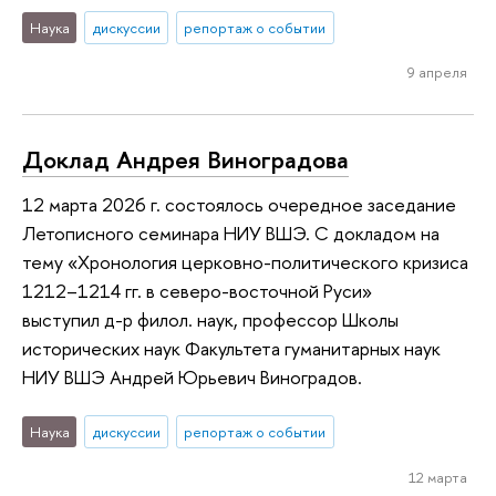
Наука
дискуссии
репортаж о событии
9 апреля
Доклад Андрея Виноградова
12 марта 2026 г. состоялось очередное заседание
Летописного семинара НИУ ВШЭ. С докладом на
тему «Хронология церковно-политического кризиса
1212–1214 гг. в cеверо-восточной Руси»
выступил д-р филол. наук, профессор Школы
исторических наук Факультета гуманитарных наук
НИУ ВШЭ Андрей Юрьевич Виноградов.
Наука
дискуссии
репортаж о событии
12 марта