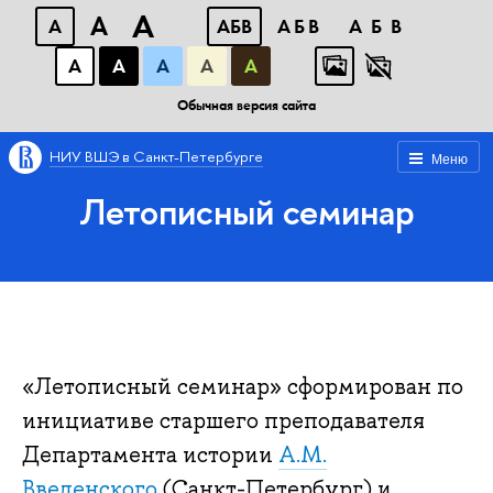
A
A
A
АБВ
АБВ
АБВ
А
А
А
А
А
Обычная версия сайта
НИУ ВШЭ в Санкт-Петербурге
Меню
Летописный семинар
«Летописный семинар» сформирован по
инициативе старшего преподавателя
Департамента истории
А.М.
Введенского
(Санкт-Петербург) и