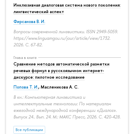
Инклюзивная диалоговая система нового поколения:
лингвистический аспект
Фирсанова В. И.
Вопросы современной лингвистики. ISSN 2949-5059.
https://www.linguamgou.ru/jour/article/view/1732.
2026.
С. 67-82.
Глава в книге
Сравнение методов автоматической разметки
речевых формул в русскоязычном интернет-
дискурсе: пилотное исследование
Попова Т. И.
,
Масленикова А. С.
В кн.: Компьютерная лингвистика и
интеллектуальные технологии: По материалам
ежегодной международной конференции «Диалог».
Выпуск 24.. Вып. 24. М.: МАКС Пресс, 2026.
С. 420-428.
Все публикации