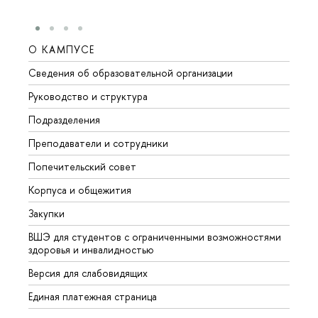
О КАМПУСЕ
ОБР
Сведения об образовательной организации
Мероп
Руководство и структура
Мероп
Подразделения
Довуз
Преподаватели и сотрудники
Олим
Попечительский совет
Прием
Корпуса и общежития
Прием
Закупки
Дипл
ВШЭ для студентов с ограниченными возможностями
Допол
здоровья и инвалидностью
Аспир
Версия для слабовидящих
Обрат
Единая платежная страница