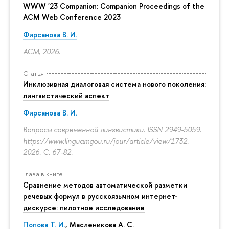
WWW '23 Companion: Companion Proceedings of the
ACM Web Conference 2023
Фирсанова В. И.
ACM, 2026.
Статья
Инклюзивная диалоговая система нового поколения:
лингвистический аспект
Фирсанова В. И.
Вопросы современной лингвистики. ISSN 2949-5059.
https://www.linguamgou.ru/jour/article/view/1732.
2026.
С. 67-82.
Глава в книге
Сравнение методов автоматической разметки
речевых формул в русскоязычном интернет-
дискурсе: пилотное исследование
Попова Т. И.
,
Масленикова А. С.