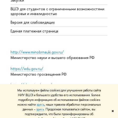
Закупки
Дипл
ВШЭ для студентов с ограниченными возможностями
Допол
здоровья и инвалидностью
Аспир
Версия для слабовидящих
Обрат
Единая платежная страница
http://www.minobrnauki.gov.ru/
Министерство науки и высшего образования РФ
https://edu.gov.ru/
Министерство просвещения РФ
https://elearning.hse.ru/mooc
Массовые открытые онлайн-курсы
Мы используем файлы cookies для улучшения работы сайта
НИУ ВШЭ и большего удобства его использования. Более
подробную информацию об использовании файлов cookies
можно найти
здесь
, наши правила обработки персональных
данных –
здесь
. Продолжая пользоваться сайтом, вы
© НИУ ВШЭ 1993–2026
Адреса и контакты
Условия
✖
подтверждаете, что были проинформированы об
использования материалов
Политика конфиденциальности