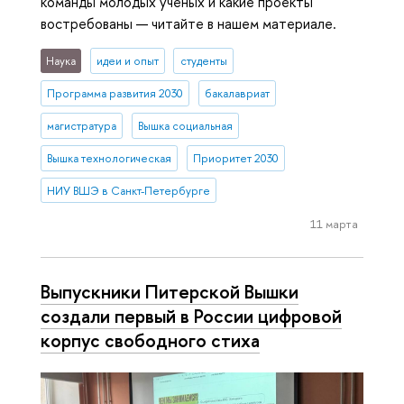
команды молодых ученых и какие проекты
востребованы — читайте в нашем материале.
Наука
идеи и опыт
студенты
Программа развития 2030
бакалавриат
магистратура
Вышка социальная
Вышка технологическая
Приоритет 2030
НИУ ВШЭ в Санкт-Петербурге
11 марта
Выпускники Питерской Вышки
создали первый в России цифровой
корпус свободного стиха