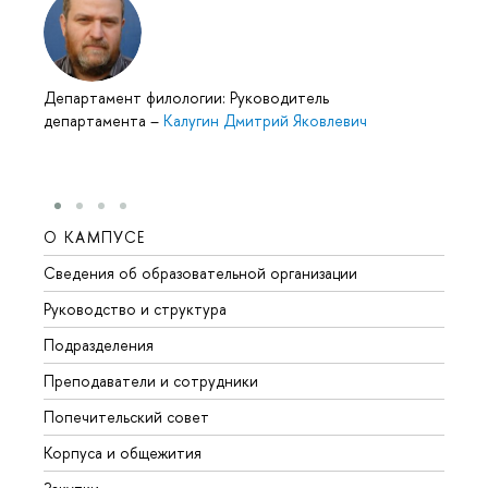
Департамент филологии: Руководитель
департамента
–
Калугин Дмитрий Яковлевич
О КАМПУСЕ
ОБР
Сведения об образовательной организации
Мероп
Руководство и структура
Мероп
Подразделения
Довуз
Преподаватели и сотрудники
Олим
Попечительский совет
Прием
Корпуса и общежития
Прием