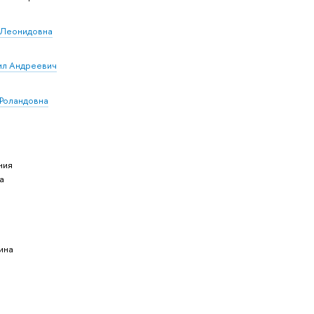
 Леонидовна
ил Андреевич
 Роландовна
ния
а
ина