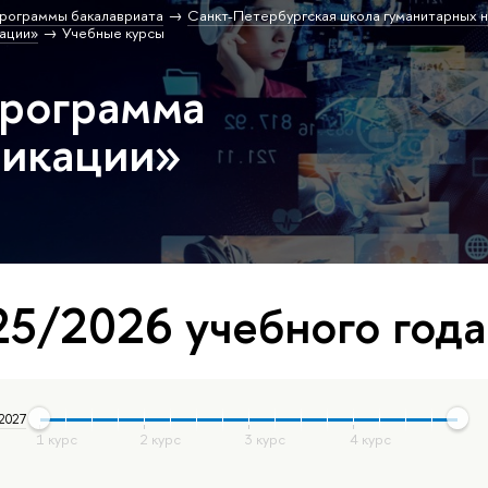
рограммы бакалавриата
Санкт-Петербургская школа гуманитарных н
ации»
Учебные курсы
программа
икации»
5/2026 учебного года
 2027