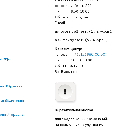
острова, д. 6к1, к. 206
Пн. – Пт.: 9:30–18:00
Сб.: – Вс.: Выходной
E-mail:
avnovoselov@hse.ru (1 и 2 курсы);
aiakimova@hse.ru (3 и 4 курсы)
Контакт-центр:
Телефон:
+7 (812) 980-00-30
димир
Пн. – Пт.: 10:00–18:00
Сб.: 11:00-17:00
Вс.: Выходной
ения Юрьевна
ья Вадимовна
Выразительная кнопка
лена Игоревна
для предложений и замечаний,
направленных на улучшение