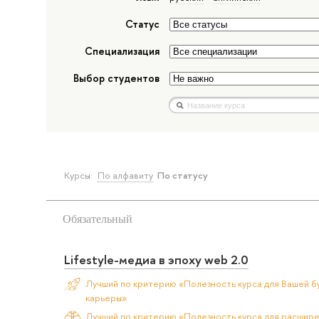
Статус
Специализация
Выбор студентов
Курсы:
По алфавиту
По статусу
Обязательный
Lifestyle-медиа в эпоху web 2.0
Лучший по критерию «Полезность курса для Вашей б
карьеры»
Лучший по критерию «Полезность курса для расшир