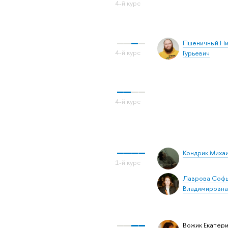
Пшеничный Ни
Гурьевич
Кондрик Миха
Лаврова Соф
Владимировна
Вожик Екатер