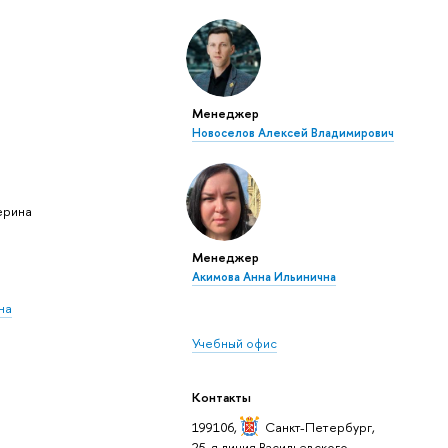
Менеджер
Новоселов Алексей Владимирович
ерина
Менеджер
Акимова Анна Ильинична
на
Учебный офис
Контакты
199106,
Санкт-Петербург
,
25-я линия Васильевского