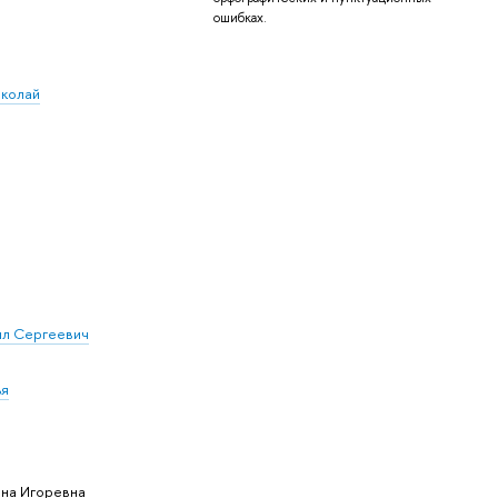
ошибках.
колай
ил Сергеевич
ья
ина Игоревна