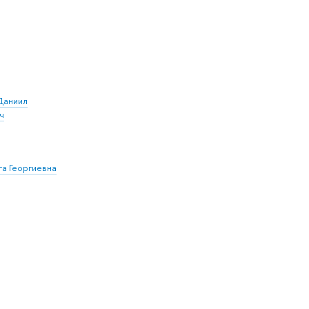
Даниил
ч
а Георгиевна