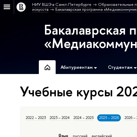
НИУ ВШЭ в Санкт-Петербурге
Образовательные п
искусств
Бакалаврская программа «Медиакоммуник
Бакалаврская 
«Медиакоммун
Абитуриентам
Студентам
Учебные курсы 202
2022 – 2023
2023 – 2024
2024 – 2025
2025 – 2026
2026 –
Язык
русский
английский