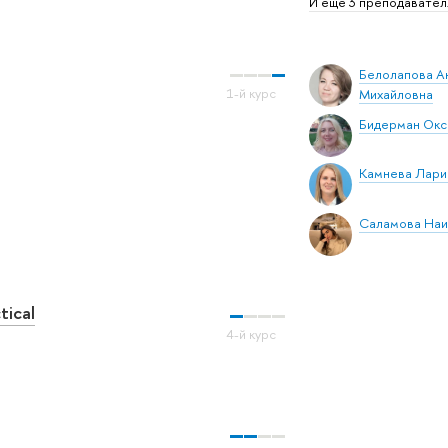
И ещё 3 преподавател
Белолапова А
Михайловна
Бидерман Окс
Камнева Лари
Саламова Наи
tical