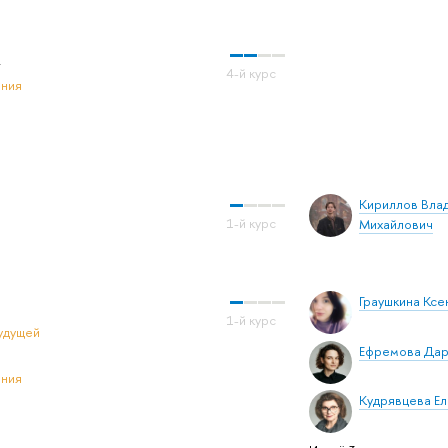
а
ения
Кириллов Вла
Михайлович
Граушкина Кс
удущей
Ефремова Дар
ения
Кудрявцева Е