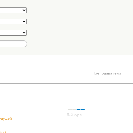
Преподаватели
удущей
ения