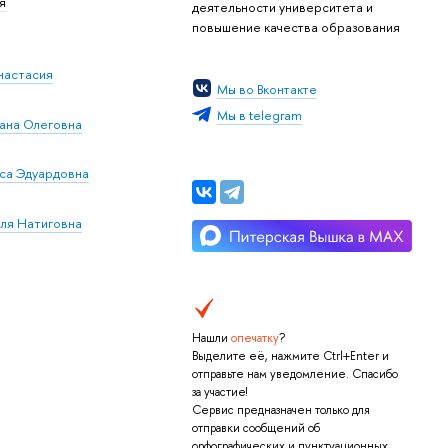
я
деятельности университета и
повышение качества образования
настасия
Мы во Вконтакте
Мы в telegram
ана Олеговна
са Эдуардовна
ля Натиговна
Нашли
опечатку
?
Выделите её, нажмите Ctrl+Enter и
отправьте нам уведомление. Спасибо
за участие!
Сервис предназначен только для
отправки сообщений об
орфографических и пунктуационных