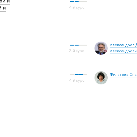
ой и
й и
Александров 
Александрови
Филатова Ольг