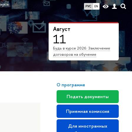
аук и
РУС
EN
Август
11
Будь в курсе 2026: Заключение
договоров на обучение
О программе
Подать документы
Приемная комиссия
Для иностранных