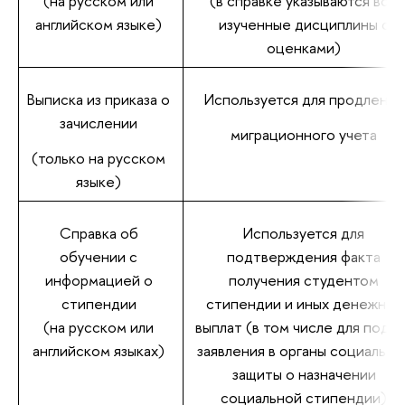
(на русском или
(в справке указываются все
английском языке)
изученные дисциплины с
оценками)
ыписка из приказа о
Используется для продления
зачислении
миграционного учета
(только на русском
языке)
Справка о
Используется для
обучении с
подтверждения факта
информацией о
получения студентом
стипендии
стипендии и иных денежных
(на русском или
ыплат (в том числе для пода
английском языках)
заявления в органы социально
защиты о назначении
социальной стипендии)