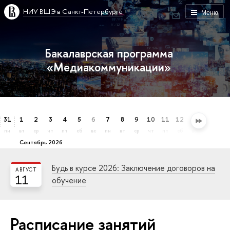
НИУ ВШЭ в Санкт-Петербурге
Меню
Бакалаврская программа
«Медиакоммуникации»
31
1
2
3
4
5
6
7
8
9
10
11
12
13
14
15
пн
вт
ср
чт
пт
сб
вс
пн
вт
ср
чт
пт
сб
вс
пн
вт
сентябрь 2026
Будь в курсе 2026: Заключение договоров на
АВГУСТ
11
обучение
Расписание занятий