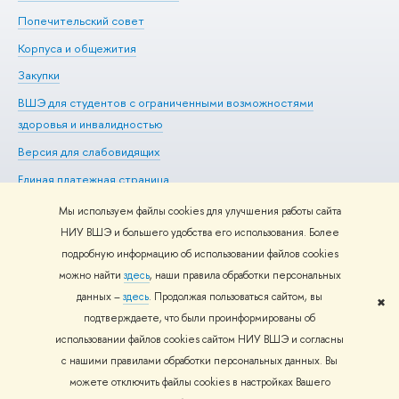
Попечительский совет
Пр
Корпуса и общежития
Пр
Закупки
Ди
ВШЭ для студентов с ограниченными возможностями
До
здоровья и инвалидностью
Ас
Версия для слабовидящих
Обр
Единая платежная страница
Мы используем файлы cookies для улучшения работы сайта
НИУ ВШЭ и большего удобства его использования. Более
подробную информацию об использовании файлов cookies
Редактору
можно найти
здесь
, наши правила обработки персональных
© НИУ ВШЭ 1993–2026
Адреса и контакты
Условия
данных –
здесь
. Продолжая пользоваться сайтом, вы
использования материалов
Политика конфиденциальности
Карта
✖
подтверждаете, что были проинформированы об
сайта
использовании файлов cookies сайтом НИУ ВШЭ и согласны
Шрифты HSE Sans и HSE Slab разработаны в
Школе дизайна НИУ
с нашими правилами обработки персональных данных. Вы
ВШЭ
можете отключить файлы cookies в настройках Вашего