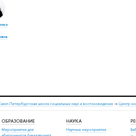
енко
овна
анкт-Петербургская школа социальных наук и востоковедения
→
Центр мо
ОБРАЗОВАНИЕ
НАУКА
Р
Мероприятия для
Научные мероприятия
Би
абитуриентов бакалавриата