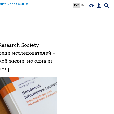
ентр молодежных
РУС
EN
esearch Society
реди исследователей –
ой жизни, но одна из
имер.