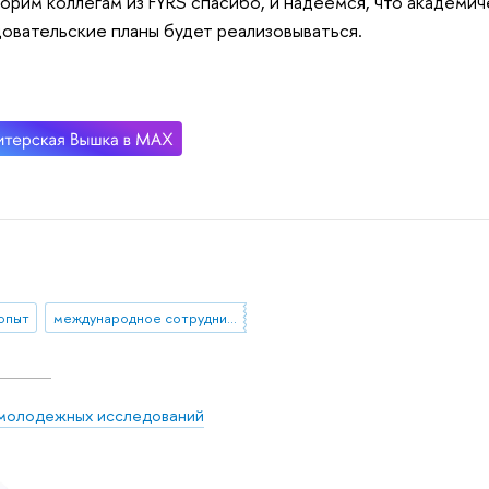
орим коллегам из FYRS спасибо, и надеемся, что академич
овательские планы будет реализовываться.
 опыт
международное сотрудничество
молодежных исследований