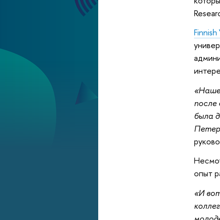
которы
Resear
Finnish
универ
админи
интере
«Наше 
после 
была д
Петерб
руков
Несмот
опыт р
«И вот
коллег
молоде