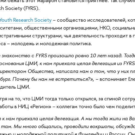
ми бежать этот марафон становится приятнее. Так случило
ch Society (FYRS).
 Youth Research Society
– сообщество исследователей, кот
ситетами, общественными организациями, НКО, социальн
стративными структурами, чья деятельность проходит в 
са – молодежь и молодежная политика.
знакомство с FYRS произошло ровно 10 лет назад. Тогда,
основания ЦМИ, к нам приехала целая делегация из FYRS
иректором Общества, написала нам о том, что у них пл
ург. Почему бы нам не встретиться?»,
– вспоминает Ел
одитель ЦМИ.
ря на то, что ЦМИ тогда только открылся, за спиной сотр
аботы в НИЦ «Регион» – коллегам точно было чем поделить
 к нам приехала целая делегация. А мы тогда жили на В
 там. Мы много общались, проводили вокршопы, обсужда
жью и молодежной политикой в Финляндии и России. Он