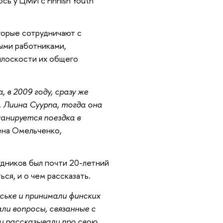
сь у ЦМИ с Finnish Youth
орые сотрудничают с
ыми работниками,
плоскости их общего
 в 2009 году, сразу же
. Лиина Суурпа, тогда она
анируется поездка в
ена Омельченко,
удников был почти 20-летний
ся, и о чем рассказать.
аське и принимали финских
ли вопросы, связанные с
и рассказывали про свою