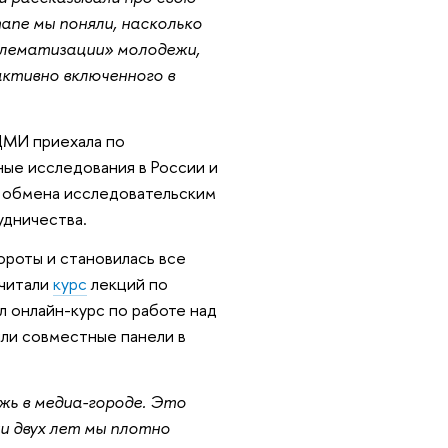
тапе мы поняли, насколько
блематизации» молодежи,
активно включенного в
 ЦМИ приехала по
е исследования в России и
я обмена исследовательским
удничества.
ороты и становилась все
 читали
курс
лекций по
 онлайн-курс по работе над
ыли совместные панели в
жь в медиа-городе. Это
и двух лет мы плотно