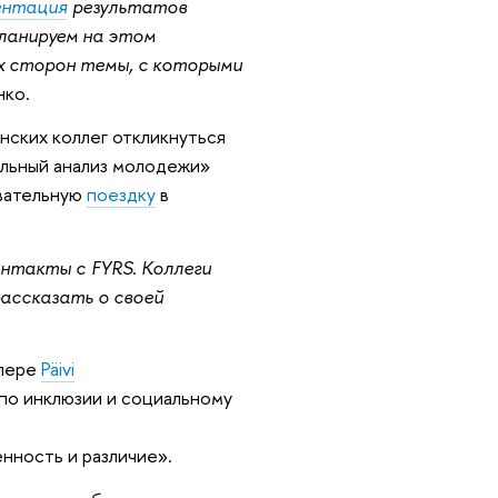
ентация
результатов
планируем на этом
х сторон темы, с которыми
нко.
нских коллег откликнуться
альный анализ молодежи»
овательную
поездку
в
онтакты с FYRS. Коллеги
рассказать о своей
мпере
Päivi
по инклюзии и социальному
нность и различие».