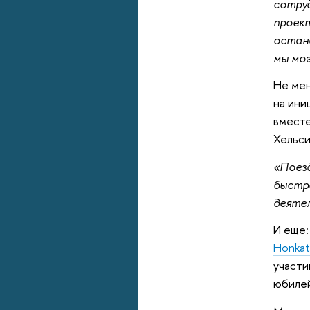
сотруд
проект
остан
мы мо
Не мен
на ини
вместе
Хельси
«Поезд
быстро
деяте
И еще:
Honkat
участи
юбиле