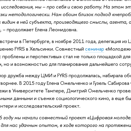
 исследования, мы – про себя и свою работу. На этом э
зки методологически. Нам обоим близок подход «непро
 видим в ней субъекта, производящего смыслы, агента, 
,
– продолжает Елена Леонидовна.
встречи в Петербурге, в ноябре 2011 года, делегация из
шению FYRS в Хельсинки. Совместный
семинар
«Молодежны
: проблемы и перспективы» стал не только площадкой дл
, но и возможностью для планирования дальнейшего сотр
пор дружба между ЦМИ и FYRS продолжалась, набирала об
ворнее. В 2015 году Елена Омельченко и Гузель Сабирова
жи в Университете Тампере, Дмитрий Омельченко провел
ьными данными и съемке социологического кино, а еще б
нтери и исследовательский проект.
6 году мы начали совместный проект «Цифровая молоде
для нас удачным опытом, в ходе которого на протяжени