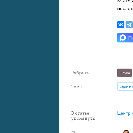
Мы гов
исслед
Рубрики
Наука
Темы
идеи и
Центр 
В статье
упомянуты