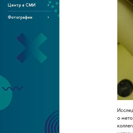
Центр в СМИ
Фотографии
Исслед
о мето
коллег