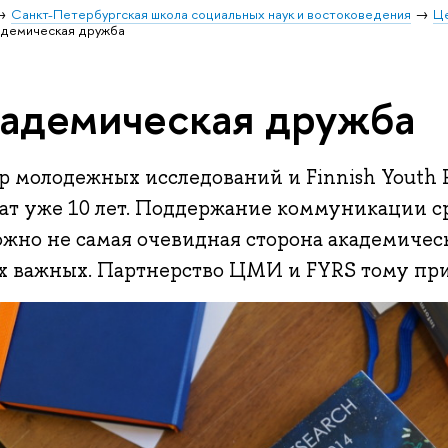
Санкт-Петербургская школа социальных наук и востоковедения
Ц
адемическая дружба
адемическая дружба
 молодежных исследований и Finnish Youth R
ат уже 10 лет. Поддержание коммуникации с
жно не самая очевидная сторона академическ
х важных. Партнерство ЦМИ и FYRS тому пр