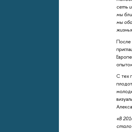
сеть и
мы бли
мы оба
жизнь»
После 
пригла
Европе
опытом
С тех 
плодот
молоде
визуал
Алекса
«В 201
стало 