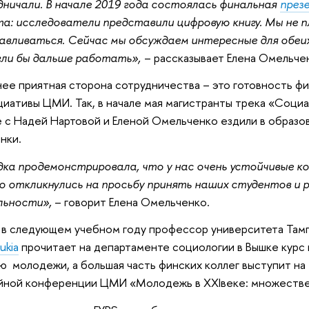
ничали. В начале 2019 года состоялась финальная
през
а: исследователи представили цифровую книгу. Мы не 
авливаться. Сейчас мы обсуждаем интересные для обеи
гли бы дальше работать»,
– рассказывает Елена Омельче
ее приятная сторона сотрудничества – это готовность фи
циативы ЦМИ. Так, в начале мая магистранты трека «Соци
 с Надей Нартовой и Еленой Омельченко ездили в образ
нки.
ка продемонстрировала, что у нас очень устойчивые к
 откликнулись на просьбу принять наших студентов и 
льности»,
– говорит Елена Омельченко.
 в следующем учебном году профессор университета Та
ukia
прочитает на департаменте социологии в Вышке курс 
ю молодежи, а большая часть финских коллег выступит на
йной конференции ЦМИ «Молодежь в XXIвеке: множестве