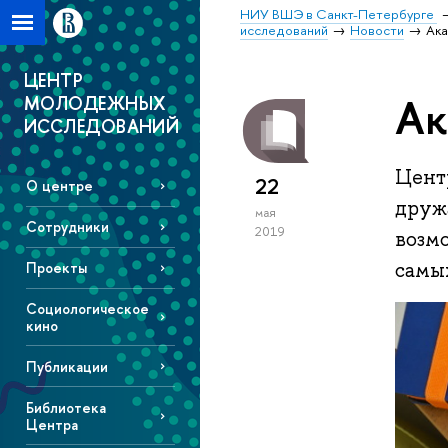
НИУ ВШЭ в Санкт-Петербурге
исследований
Новости
Ак
ЦЕНТР
Ак
МОЛОДЕЖНЫХ
ИССЛЕДОВАНИЙ
Центр
22
О центре
друж
мая
Сотрудники
2019
возмо
самы
Проекты
Социологическое
кино
Публикации
Библиотека
Центра