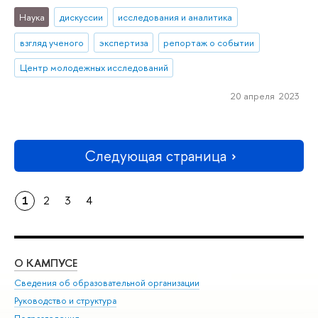
Наука
дискуссии
исследования и аналитика
взгляд ученого
экспертиза
репортаж о событии
Центр молодежных исследований
20 апреля 2023
Следующая страница
1
2
3
4
О КАМПУСЕ
ОБ
Сведения об образовательной организации
Мер
Руководство и структура
Мер