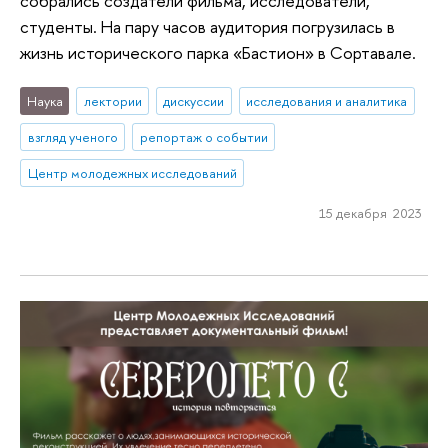
собрались создатели фильма, исследователи,
студенты. На пару часов аудитория погрузилась в
жизнь исторического парка «Бастион» в Сортавале.
Наука
лектории
дискуссии
исследования и аналитика
взгляд ученого
репортаж о событии
Центр молодежных исследований
15 декабря 2023