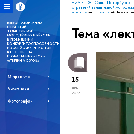
НИУ ВШЭ в Санкт-Петербурге
стратегий талантливой молодёжь
мозгов»
Новости
Тема «ле
ВЫБОР ЖИЗНЕННЫХ
Тема «лек
СТРАТЕГИЙ
ТАЛАНТЛИВОЙ
МОЛОДЁЖЬЮ И ЕЁ РОЛЬ
В ПОВЫШЕНИИ
КОНКУРЕНТОСПОСОБНОСТИ
РОССИЙСКИХ РЕГИОНОВ
КАК ОТВЕТ НА
ГЛОБАЛЬНЫЕ ВЫЗОВЫ
«УТЕЧКИ МОЗГОВ»
О проекте
15
дек
Участники
2023
Фотографии