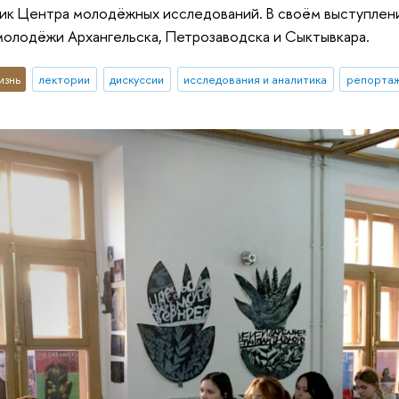
ик Центра молодёжных исследований. В своём выступлени
олодёжи Архангельска, Петрозаводска и Сыктывкара.
изнь
лектории
дискуссии
исследования и аналитика
репортаж