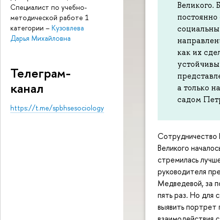
Великого. 
Специалист по учебно-
постоянно 
методической работе 1
категории
–
Кузовлева
социальны
Дарья Михайловна
направлени
как их сде
устойчивым
Телеграм-
представле
канал
а только н
садом Пет
https://t.me/spbhsesociology
Сотрудничество 
Великого началос
стремилась лучше
руководителя пр
Медведевой, за п
пять раз. Но для
выявить портрет 
взаимодействия с