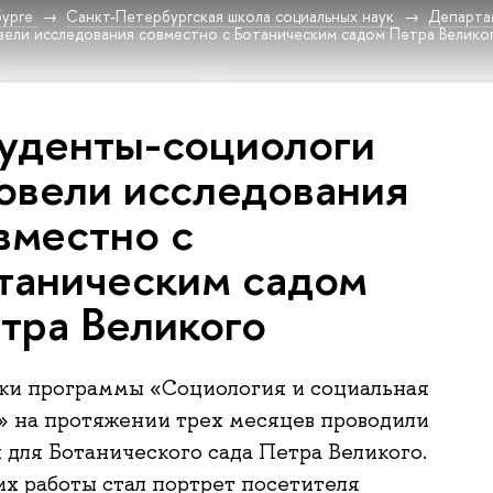
урге
Санкт-Петербургская школа социальных наук
Департа
ели исследования совместно с Ботаническим садом Петра Велико
уденты-социологи
овели исследования
вместно с
таническим садом
тра Великого
ки программы «Социология и социальная
 на протяжении трех месяцев проводили
 для Ботанического сада Петра Великого.
их работы стал портрет посетителя