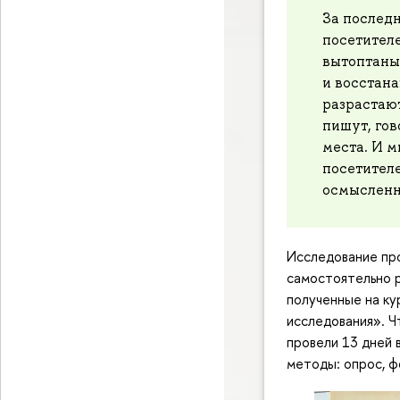
За последн
посетителе
вытоптаны 
и восстана
разрастают
пишут, гов
места. И 
посетителе
осмысленн
Исследование про
самостоятельно р
полученные на к
исследования». Ч
провели 13 дней 
методы: опрос, ф