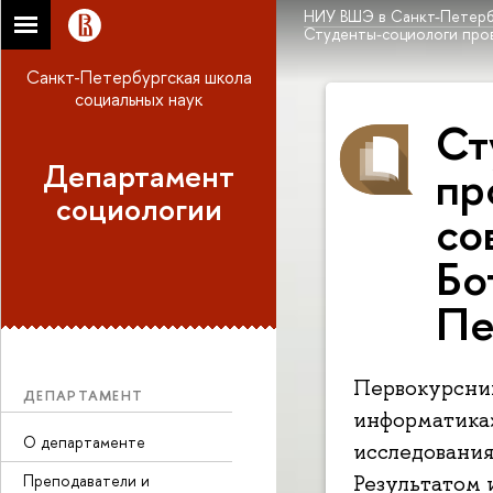
НИУ ВШЭ в Санкт-Петерб
Студенты-социологи пров
Санкт-Петербургская школа
социальных наук
Ст
Департамент
пр
социологии
со
Бо
Пе
Первокурсни
ДЕПАРТАМЕНТ
информатика»
О департаменте
исследования
Преподаватели и
Результатом 