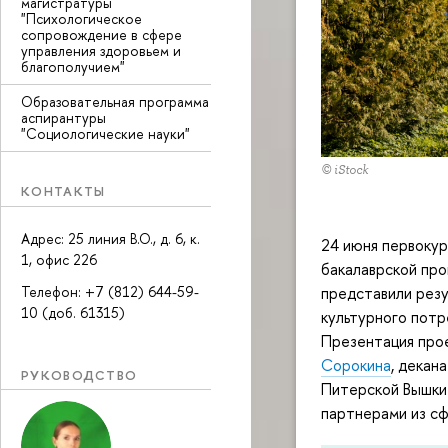
магистратуры
"Психологическое
сопровождение в сфере
управления здоровьем и
благополучием"
Образовательная программа
аспирантуры
"Социологические науки"
© iStock
КОНТАКТЫ
Адрес: 25 линия В.О., д. 6, к.
24 июня первокур
1, офис 226
бакалаврской пр
представили резу
Телефон: +7 (812) 644-59-
10 (доб. 61315)
культурного потр
Презентация прое
Сорокина
, декан
РУКОВОДСТВО
Питерской Вышки
партнерами из сф