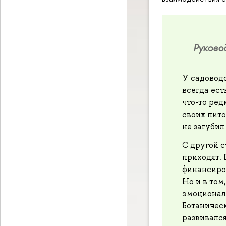
Руково
У садоводо
всегда ест
что-то ред
своих пит
не загубил
С другой с
приходят. 
финансиров
Но и в том
эмоционал
Ботаническ
развивался