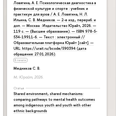
Ловягина, А. Е. Психологическая диагностика в
физической культуре и спорте : учебник и
практикум для вузов / А. Е. Ловягина, Н. Л.
Ильина, С. В. Медников. — 2-е изд., перераб. и
доп. — Москва : Издательство Юрайт, 2026. —
119 с. — (Высшее образование). — ISBN 978-5-
534-19911-6. — Текст : электронный //
Образовательная платформа Юрайт [сайт]. —
URL: https://urait.ru/bcode/590394 (дата
обращения: 27.01.2026).
В печати
Медников С. В.
М.: Юрайт, 2026.
Статья
Shared environment, shared mechanisms:
comparing pathways to mental health outcomes
among indigenous youth and youth with other
ethnic backgrounds