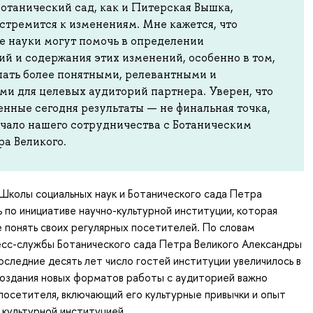
Ботанический сад, как и Питерская Вышка,
стремится к изменениям. Мне кажется, что
е науки могут помочь в определении
й и содержания этих изменений, особенно в том,
лать более понятными, релевантными и
и для целевых аудиторий партнера. Уверен, что
нные сегодня результаты — не финальная точка,
ачало нашего сотрудничества с Ботаническим
ра Великого.
Школы социальных наук и Ботанического сада Петра
ь по инициативе научно-культурной институции, которая
 понять своих регулярных посетителей. По словам
есс-службы Ботанического сада Петра Великого Александры
оследние десять лет число гостей институции увеличилось в
 создания новых форматов работы с аудиторией важно
посетителя, включающий его культурные привычки и опыт
 культурной институцией.