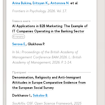
Arina Bukina
,
Eritsyan K.
,
Antonova N.
et al.
Frontiers in Psychology. 2026. Vol. 17.
Глава в книге
AI Applications in B2B Marketing: The Example of
IT Companies Operating in the Banking Sector
В печати
Serova E.
, Glukhova P.
In bk.: Proceedings of the British Academy of
Management Conference BAM 2026. L.: British
Academy of Management, 2026.
P. 1-14.
Препринт
Denomination, Religiosity and Anti-Immigrant
Attitudes in Europe:Comparative Evidence from
the European Social Survey
Dorkhanov I.,
Sokolov B.
SocArXiv. OSF. Open Science Framework, 2025