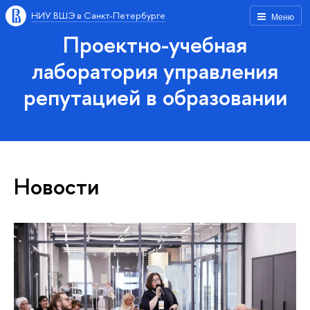
НИУ ВШЭ в Санкт-Петербурге
Меню
Проектно-учебная
лаборатория управления
репутацией в образовании
Новости