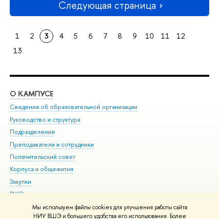
Следующая страница
1
2
3
4
5
6
7
8
9
10
11
12
13
О КАМПУСЕ
ОБ
Сведения об образовательной организации
Мер
Руководство и структура
Мер
Подразделения
Дов
Преподаватели и сотрудники
Ол
Попечительский совет
При
Корпуса и общежития
При
Закупки
Ди
ВШЭ для студентов с ограниченными возможностями
До
здоровья и инвалидностью
Ас
Мы используем файлы cookies для улучшения работы сайта
Версия для слабовидящих
НИУ ВШЭ и большего удобства его использования. Более
Обр