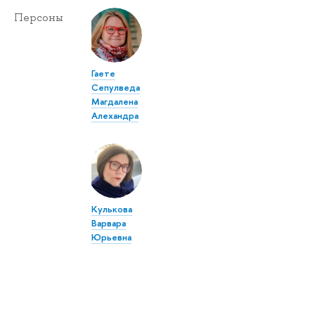
Персоны
Гаете
Сепулведа
Магдалена
Алехандра
Кулькова
Варвара
Юрьевна