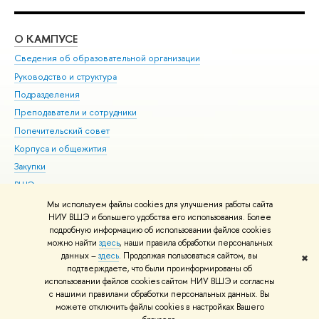
О КАМПУСЕ
ОБ
Сведения об образовательной организации
Мер
Руководство и структура
Мер
Подразделения
Дов
Преподаватели и сотрудники
Ол
Попечительский совет
При
Корпуса и общежития
При
Закупки
Ди
ВШЭ для студентов с ограниченными возможностями
До
здоровья и инвалидностью
Ас
Мы используем файлы cookies для улучшения работы сайта
Версия для слабовидящих
НИУ ВШЭ и большего удобства его использования. Более
Обр
подробную информацию об использовании файлов cookies
Единая платежная страница
можно найти
здесь
, наши правила обработки персональных
данных –
здесь
. Продолжая пользоваться сайтом, вы
✖
Редактору
подтверждаете, что были проинформированы об
© НИУ ВШЭ 1993–2026
Адреса и контакты
Условия использования
использовании файлов cookies сайтом НИУ ВШЭ и согласны
с нашими правилами обработки персональных данных. Вы
материалов
Политика конфиденциальности
Карта сайта
можете отключить файлы cookies в настройках Вашего
Шрифты HSE Sans и HSE Slab разработаны в
Школе дизайна НИУ ВШЭ