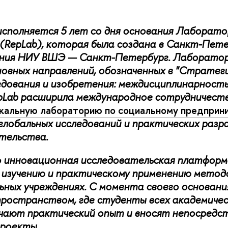
исполняется 5 лет со дня основания Лаборато
(RepLab), которая была создана в Санкт-Пете
ния НИУ ВШЭ — Санкт-Петербург. Лаборатори
новных направлений, обозначенных в "Страте
дования и изобретения: междисциплинарность,
pLab расширила международное сотрудничеств
кальную лабораторию по социальному предприн
глобальных исследований и практических разр
тельства.
 инновационная исследовательская платформа
изучению и практическому применению методо
ных учреждениях. С момента своего основани
ространством, где студенты всех академичес
чают практический опыт и вносят непосредст
проекты.