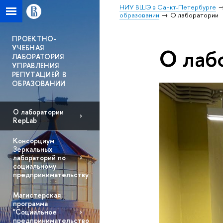
НИУ ВШЭ в Санкт-Петербурге
образовании
О лаборатории
ПРОЕКТНО-
УЧЕБНАЯ
О лаб
ЛАБОРАТОРИЯ
УПРАВЛЕНИЯ
РЕПУТАЦИЕЙ В
ОБРАЗОВАНИИ
О лаборатории
RepLab
Консорциум
Зеркальных
лабораторий по
социальному
предпринимательству
Магистерская
программа
"Социальное
предпринимательство