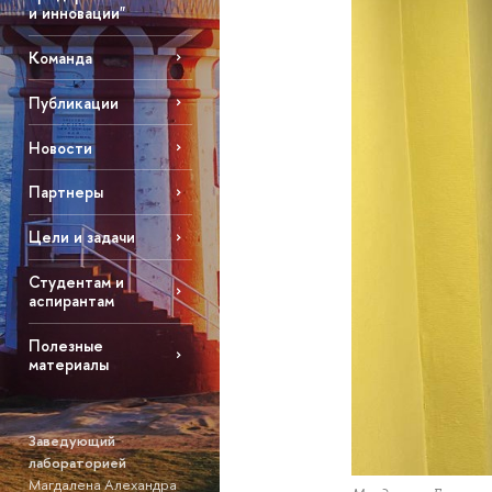
и инновации"
Команда
Публикации
Новости
Партнеры
Цели и задачи
Студентам и
аспирантам
Полезные
материалы
Заведующий
лабораторией
Магдалена Алехандра