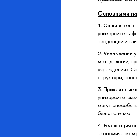
Основными на
1.
Сравнительны
университеты ф
тенденции и наи
2. Управление 
методологии, пр
учреждениях. Сю
структуры, спо
3. Прикладные 
университетских
могут способств
благополучию.
4. Реализация 
экономическом р