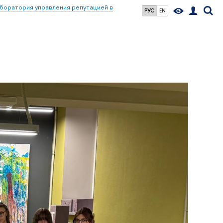
боратория управления репутацией в
РУС
EN