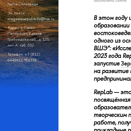
Магдалена Гаете
Гаете Сепулведа
Эл. почта:
В этом году 
magaetesepulveda@hse.ru
образовании 
Адрес: г. Санкт-
востоковеде
Петербург, Канала
одного из ос
Грибоедова наб., д. 123,
лит. А, каб. 502
ВШЭ": «Иссле
Телефон: +7 (812)
2023 года Re
6445911 *61739
запустив
Зер
на развитие 
предпринима
RepLab — это
посвящённая 
образователь
творческим п
работе, полу
прикладные 