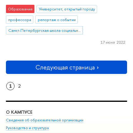
Образование
Университет, открытый городу
профессора
репортаж о событии
Санкт-Петербургская школа социальных наук
17 июня 2022
Следующая страница
1
2
О КАМПУСЕ
ОБ
Сведения об образовательной организации
Мер
Руководство и структура
Мер