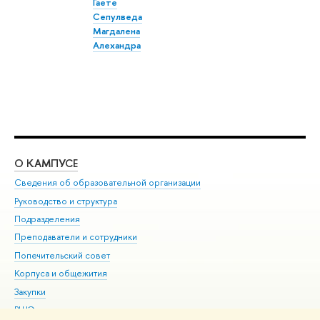
Гаете
Сепулведа
Магдалена
Алехандра
О КАМПУСЕ
ОБ
Сведения об образовательной организации
Мер
Руководство и структура
Мер
Подразделения
Дов
Преподаватели и сотрудники
Ол
Попечительский совет
При
Корпуса и общежития
При
Закупки
Ди
ВШЭ для студентов с ограниченными возможностями
До