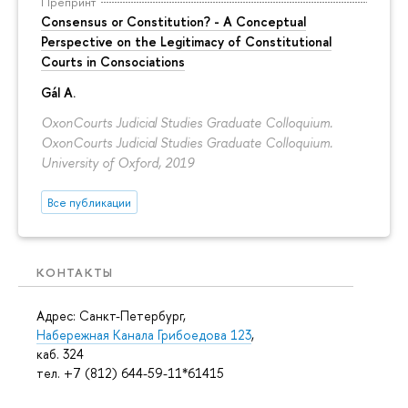
Препринт
Consensus or Constitution? - A Conceptual
Perspective on the Legitimacy of Constitutional
Courts in Consociations
Gál A.
OxonCourts Judicial Studies Graduate Colloquium.
OxonCourts Judicial Studies Graduate Colloquium.
University of Oxford, 2019
Все публикации
КОНТАКТЫ
Адрес: Санкт-Петербург,
Набережная Канала Грибоедова 123
,
каб. 324
тел. +7 (812) 644-59-11*61415