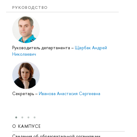
РУКОВОДСТВО
Руководитель департамента
–
Щербак Андрей
Николаевич
Секретарь
–
Иванова Анастасия Сергеевна
О КАМПУСЕ
ОБР
Сведения об образовательной организации
Мероп