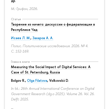
др.
М.: Грифон, 2026.
Статья
Творение из ничего: дискуссии о федерализации в
Республике Чад
Исаев Л. М.
,
Захаров А. А.
Полис. Политические исследования. 2026. № 4.
С. 152-169.
Глава в книге
Measuring the Social Impact of Digital Services: A
Case of St. Petersburg, Russia
Bolgov R.,
Olga Filatova
, Volkovskii D.
In bk.: 26th Annual International Conference on Digital
Government Research (dg.o 2025). Volume 26. Vol. 26.
Delft: 2025.