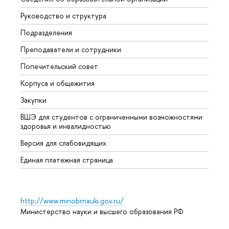
Руководство и структура
Мероп
Подразделения
Довуз
Преподаватели и сотрудники
Олим
Попечительский совет
Прием
Корпуса и общежития
Прием
Закупки
Дипл
ВШЭ для студентов с ограниченными возможностями
Допол
здоровья и инвалидностью
Аспир
Версия для слабовидящих
Обрат
Единая платежная страница
http://www.minobrnauki.gov.ru/
Министерство науки и высшего образования РФ