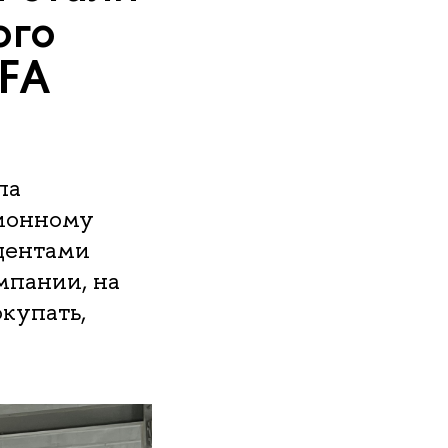
ого
CFA
ла
ционному
удентами
мпании, на
купать,