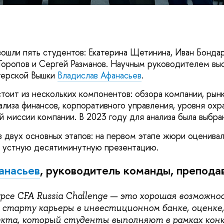
вошли пять студентов: Екатерина Щетинина, Иван Бонда
оропов и Сергей Разманов. Научным руководителем вы
терской Вышки
Владислав Афанасьев
.
стоит из нескольких компонентов: обзора компании, рынк
нализа финансов, корпоративного управления, уровня о
й миссии компании. В 2023 году для анализа была выбра
з двух основных этапов: на первом этапе жюри оценива
— устную десятиминутную презентацию.
анасьев
, руководитель команды, препод
рсе CFA Russia Challenge — это хорошая возможно
 старту карьеры в инвестиционном банке, оценке,
екта, который студенты выполняют в рамках конк