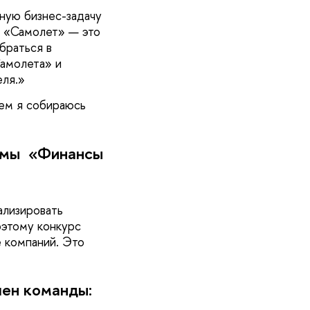
ьную бизнес-задачу
К «Самолет» — это
браться в
Самолета» и
ля.
щем я собираюсь
аммы «Финансы
ализировать
оэтому конкурс
е компаний. Это
лен команды: