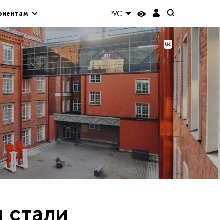
риентам
РУС
 стали