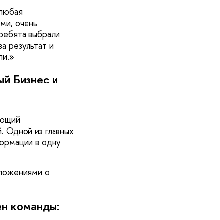
 любая
ми, очень
 ребята выбрали
а результат и
ли.
й Бизнес и
ающий
. Одной из главных
формации в одну
дложениями о
ен команды: