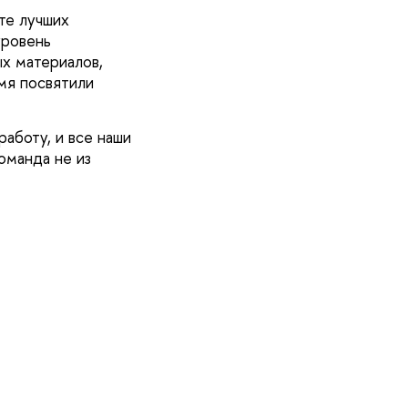
те лучших
уровень
ых материалов,
мя посвятили
аботу, и все наши
оманда не из