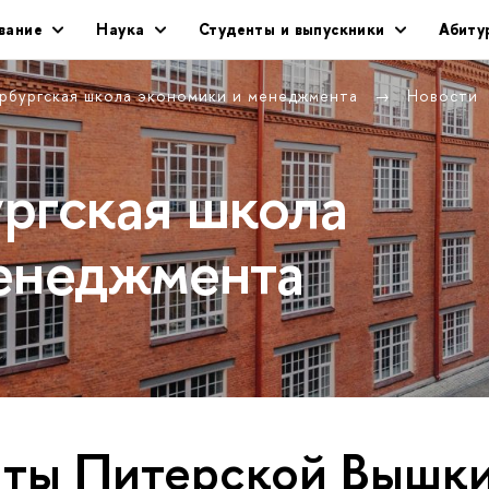
вание
Наука
Студенты и выпускники
Абиту
рбургская школа экономики и менеджмента
Новости
ргская школа
енеджмента
ты Питерской Вышки