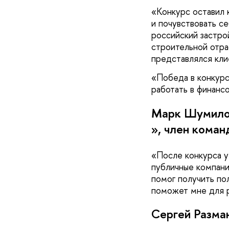
Конкурс оставил 
и почувствовать с
российский застро
строительной отра
представлялся кли
Победа в конкурс
работать в финанс
Марк Шумилов
», член коман
После конкурса у
публичные компани
помог получить по
поможет мне для р
Сергей Разма