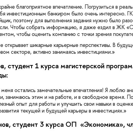
крайне благоприятное впечатление. Погрузиться в реал
ебя инвестиционным банкиром было очень интересно. Г
йщик, поэтому для выполнения задания нужно было разо
сли. Чтобы собрать информацию, я даже ездил в ЖК «
ентом, чтобы оценить компанию с точки зрения покупате
е открывает шикарные карьерные перспективы. В буду
овом секторе, активно занимаясь инвестициями.
, студент 1 курса магистерской прогр
ды:
 меня остались замечательные впечатления! Я люблю ан
и, занимаюсь этим и на работе, и в свободное время. П
лезный опыт для работы и улучшить свои навыки в оценк
азвития текущей и будущей карьеры в инвестициях.
нов, студент 3 курса ОП «Экономика», ч