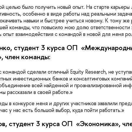
й целью было получить новый опыт. На старте карьеры
тивность, особенно в виде работы над реальными задача
рокачивать навыки и быстрее учиться новому. К тому же
шей команды, что повысило мою долю ответственности з
ь опыт взаимодействия с командой в новой для меня ро
нко, студент 3 курса ОП «Международны
 член команды:
 с командой сделали отличный Equity Research, не уступ
пных инвестиционных банков и консалтинговых компаний
объединение всей найденной и проанализированной ин
ы рассказали в своей работе.
ды в конкурсе меня и других участников завалили пре
йчас у нас есть большой выбор, куда пойти работать.
ов, студент 3 курса ОП «Экономика», чл