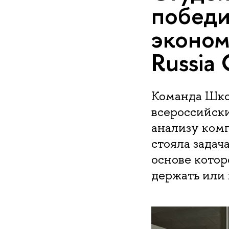
победи
эконом
Russia 
Команда Шко
всероссийск
анализу комп
стояла задач
основе кото
держать или 