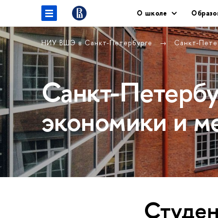
О школе
Образо
НИУ ВШЭ в Санкт-Петербурге
Санкт-Пете
Санкт-Петербу
экономики и м
Студен