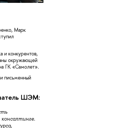
ренко, Марк
ступил
а и конкурентов,
храны окружающей
на ГК «Самолет».
ли письменный
аватель ШЭМ:
сть
 консалтинге.
урса,