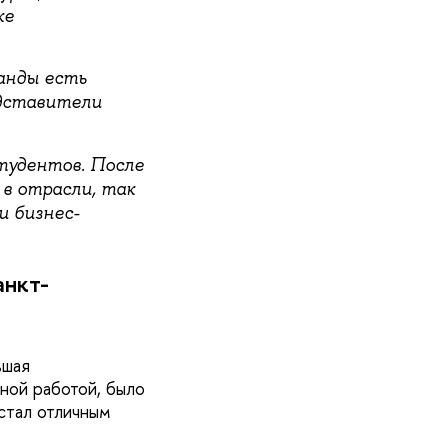
ке
анды есть
едставители
студентов. После
в отрасли, так
и бизнес-
нкт-
ьшая
ной работой, было
стал отличным