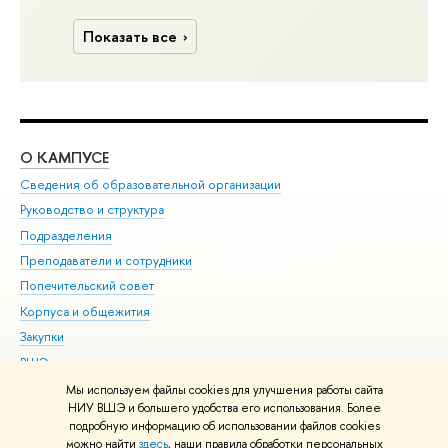
Показать все
О КАМПУСЕ
ОБ
Сведения об образовательной организации
Мер
Руководство и структура
Мер
Подразделения
Дов
Преподаватели и сотрудники
Ол
Попечительский совет
При
Корпуса и общежития
При
Закупки
Ди
ВШЭ для студентов с ограниченными возможностями
До
здоровья и инвалидностью
Ас
Мы используем файлы cookies для улучшения работы сайта
Версия для слабовидящих
НИУ ВШЭ и большего удобства его использования. Более
Обр
подробную информацию об использовании файлов cookies
Единая платежная страница
можно найти
здесь
, наши правила обработки персональных