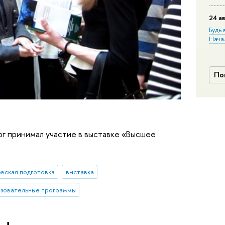
24 ав
Будь 
Нача
По
г принимал участие в выставке «Высшее
овская подготовка
выставка
зовательные программы