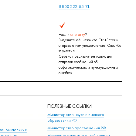
8 800 222-55-71
Нашли
опечатку
?
Выделите её, нажмите Ctrl+Enter и
отправьте нам уведомление. Спасибо
за участие!
Сервис предназначен только для
отправки сообщений об
орфографических и пунктуационных
ошибках.
ПОЛЕЗНЫЕ ССЫЛКИ
Министерство науки и высшего
образования РФ
Министерство просвещения РФ
кономических и
их данных
Массовые открытые онлайн-курсы