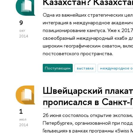
Казахстан? Казахста
Одна из важнейших стратегических цел
9
интеграция в международное академич
позиционирование кампуса. Уже к 2017
окт
2014
своеобразный международный «хаб» дл
широким географическим охватом, включ
постсоветского пространства.
Поступающим
выставка
международное о
Швейцарский плакат
прописался в Санкт
1
26 июня состоялось открытие экспози
июл
Петербурге», организованной при под
2014
Гельвеция» в рамках программы «Swiss