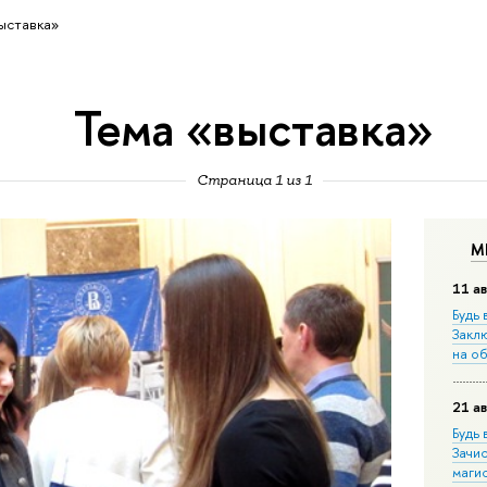
ыставка»
Тема «выставка»
Страница 1 из 1
М
11 ав
Будь 
Закл
на о
21 ав
Будь 
Зачи
маги