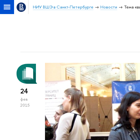
НИУ ВШЭ в Санкт-Петербурге
Новости
Тема «в
24
фев
2015