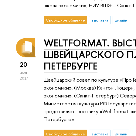
школа экономики», НИУ ВШЭ – Санкт-П
Свободное общение
выставка
дизайн
WELTFORMAT. ВЫС
ШВЕЙЦАРСКОГО ПЛ
ПЕТЕРБУРГЕ
20
июн
2014
Швейцарский совет по культуре «Про Г
экономики», (Москва) Кантон Люцерн,
экономики», (Санкт-Петербург) Севе
Министерства культуры РФ Государств
представляют выставку «Weltformat: ш
Петербурге»
Свободное общение
выставка
дизайн