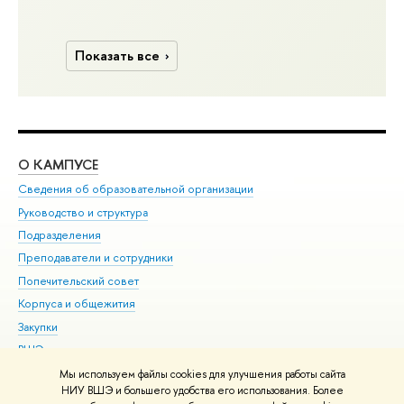
Показать все
О КАМПУСЕ
ОБ
Сведения об образовательной организации
Мер
Руководство и структура
Мер
Подразделения
Дов
Преподаватели и сотрудники
Ол
Попечительский совет
При
Корпуса и общежития
При
Закупки
Ди
ВШЭ для студентов с ограниченными возможностями
До
здоровья и инвалидностью
Ас
Мы используем файлы cookies для улучшения работы сайта
Версия для слабовидящих
НИУ ВШЭ и большего удобства его использования. Более
Обр